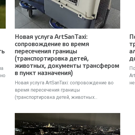
Новая услуга ArtSanTaxi:
П
сопровождение во время
т
ть
пересечения границы
а
(транспортировка детей,
д
животных, документы трансфером
ла
По
в пункт назначения)
жно
Ar
Новая услуга ArtSanTaxi: сопровождение во
не
время пересечения границы
(транспортировка детей, животных...