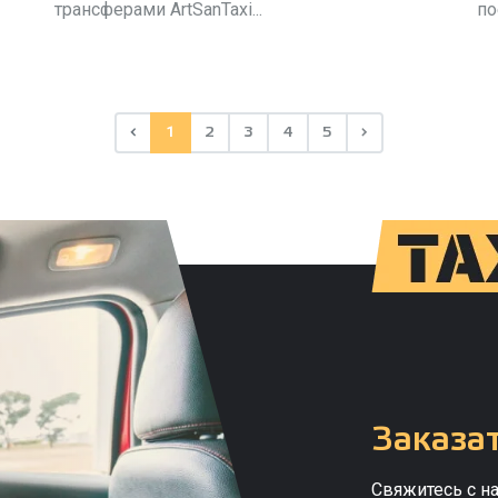
трансферами ArtSanTaxi...
по
‹
1
2
3
4
5
›
Заказат
Свяжитесь с н