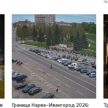
пр
 в
Граница Нарва–Ивангород 2026:
Т