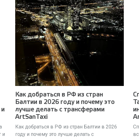
Как добраться в РФ из стран
С
Балтии в 2026 году и почему это
Т
 и
лучше делать с трансферами
и
ArtSanTaxi
A
а
Как добраться в РФ из стран Балтии в 2026
Сп
т и
году и почему это лучше делать с
вс