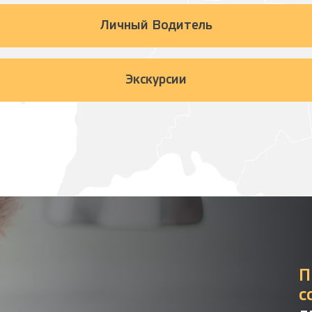
Личный Водитель
Экскурсии
П
с