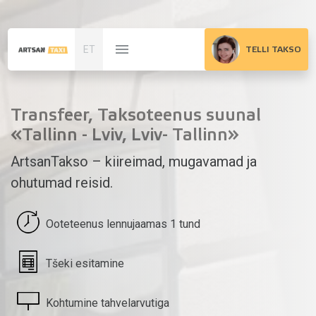
ET
TELLI TAKSO
Transfeer, Taksoteenus suunal
«Tallinn - Lviv, Lviv- Tallinn»
ArtsanTakso – kiireimad, mugavamad ja
ohutumad reisid.
Ooteteenus lennujaamas 1 tund
Tšeki esitamine
Kohtumine tahvelarvutiga