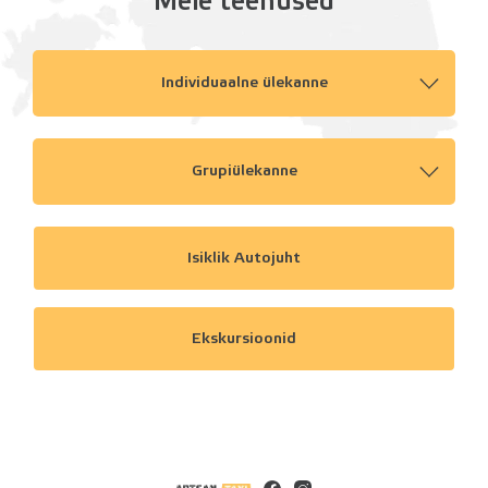
Meie teenused
Individuaalne ülekanne
Grupiülekanne
Isiklik Autojuht
Ekskursioonid