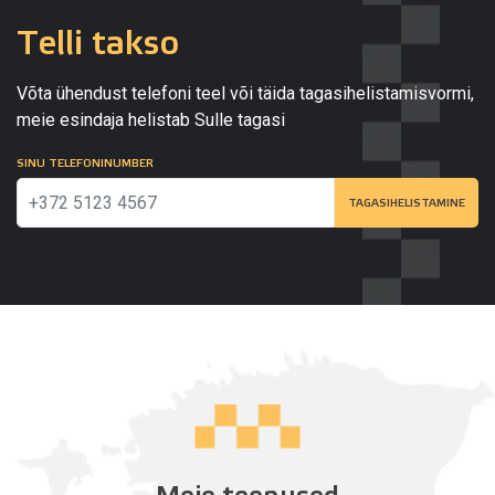
Telli takso
Võta ühendust telefoni teel või täida tagasihelistamisvormi,
meie esindaja helistab Sulle tagasi
SINU TELEFONINUMBER
TAGASIHELISTAMINE