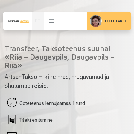
ET
TELLI TAKSO
Transfeer, Taksoteenus suunal
«Riia – Daugavpils, Daugavpils –
Riia»
ArtsanTakso – kiireimad, mugavamad ja
ohutumad reisid.
Ooteteenus lennujaamas 1 tund
Tšeki esitamine