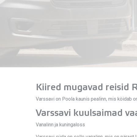
Kiired mugavad reisid 
Varssavi on Poola kaunis pealinn, mis köidab om
Varssavi kuulsaimad v
Vanalinn ja kuningaloss
Varssavi süda on selle vanalinn, mis on pärast