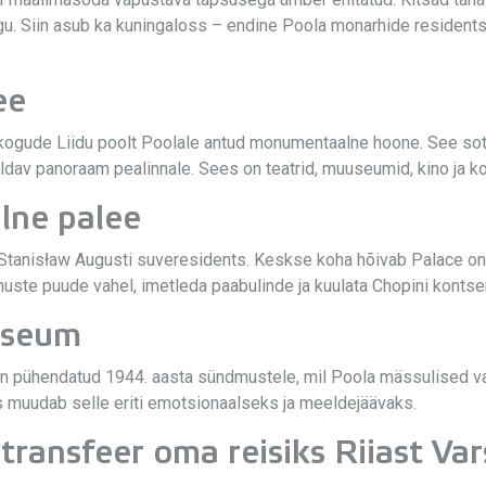
 Siin asub ka kuningaloss – endine Poola monarhide residents, k
ee
gude Liidu poolt Poolale antud monumentaalne hoone. See sotsial
aldav panoraam pealinnale. Sees on teatrid, muuseumid, kino ja k
alne palee
 Stanisław Augusti suveresidents. Keskse koha hõivab Palace on
anuste puude vahel, imetleda paabulinde ja kuulata Chopini kontse
useum
 pühendatud 1944. aasta sündmustele, mil Poola mässulised vab
is muudab selle eriti emotsionaalseks ja meeldejäävaks.
transfeer oma reisiks Riiast Var