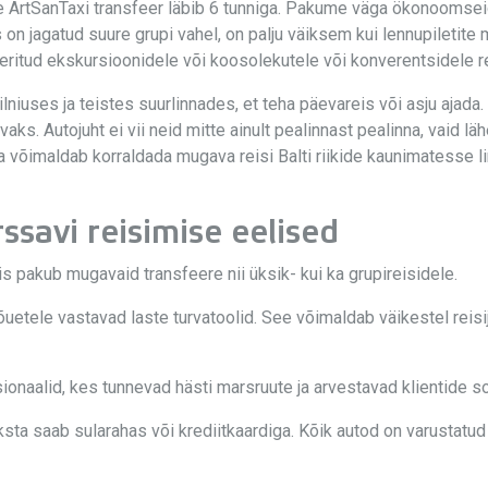
e ArtSanTaxi transfeer läbib 6 tunniga. Pakume väga ökonoomseid 
 on jagatud suure grupi vahel, on palju väiksem kui lennupiletit
ritud ekskursioonidele või koosolekutele või konverentsidele re
lniuses ja teistes suurlinnades, et teha päevareis või asju ajada
ks. Autojuht ei vii neid mitte ainult pealinnast pealinna, vaid l
na võimaldab korraldada mugava reisi Balti riikide kaunimatesse 
ssavi reisimise eelised
 pakub mugavaid transfeere nii üksik- kui ka grupireisidele.
etele vastavad laste turvatoolid. See võimaldab väikestel reisij
onaalid, kes tunnevad hästi marsruute ja arvestavad klientide s
a saab sularahas või krediitkaardiga. Kõik autod on varustatud