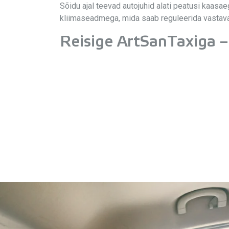
Sõidu ajal teevad autojuhid alati peatusi kaasa
kliimaseadmega, mida saab reguleerida vastava
Reisige ArtSanTaxiga –