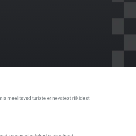
is meelitavad turiste erinevatest riikidest.
vad, mugavad väljakud ja värvilised