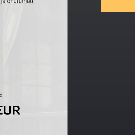
 ja ohutumad
id
EUR