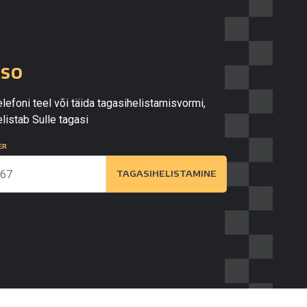
kso
lefoni teel või täida tagasihelistamisvormi,
listab Sulle tagasi
ER
TAGASIHELISTAMINE