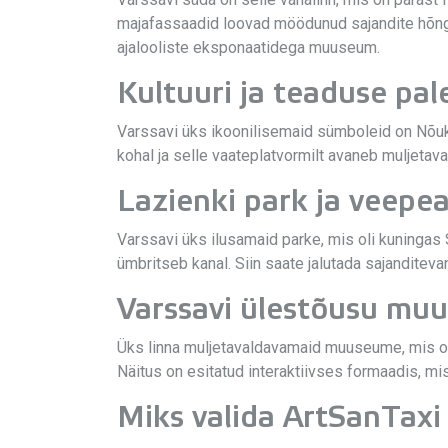
majafassaadid loovad möödunud sajandite hõngu.
ajalooliste eksponaatidega muuseum.
Kultuuri ja teaduse pal
Varssavi üks ikoonilisemaid sümboleid on Nõuko
kohal ja selle vaateplatvormilt avaneb muljetav
Lazienki park ja veepe
Varssavi üks ilusamaid parke, mis oli kuningas
ümbritseb kanal. Siin saate jalutada sajanditev
Varssavi ülestõusu mu
Üks linna muljetavaldavamaid muuseume, mis on
Näitus on esitatud interaktiivses formaadis, m
Miks valida ArtSanTaxi 