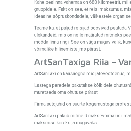
Kahe pealinna vahemaa on 680 kilomeetrit, mill
gruppidele. Fakt on see, et reisi maksumus, mis
ideaalne sõpruskondadele, väikestele organisee
Teame ka, et paljud reisijad soovivad peatuda Vi
ülekandeid, mis on neile määratud mitmeks päeva
mööda linna ringi. See on väga mugav valik, ku
võimalike hilinemiste jms pärast.
ArtSanTaxiga Riia – Var
ArtSanTaxi on kaasaegne reisijateveoteenus, mis
Lastega peredele pakutakse kõikidele ohutusnõu
muretseda oma ohutuse pärast.
Firma autojuhid on suurte kogemustega professi
ArtSanTaxi pakub mitmeid maksevõimalusi: makst
maksmise kiireks ja mugavaks.