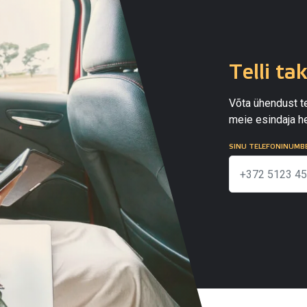
Telli ta
Võta ühendust te
meie esindaja he
SINU TELEFONINUMB