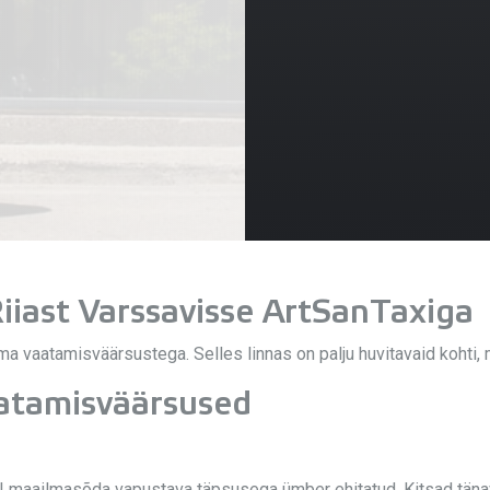
Riiast Varssavisse ArtSanTaxiga
a vaatamisväärsustega. Selles linnas on palju huvitavaid kohti, m
aatamisväärsused
 II maailmasõda vapustava täpsusega ümber ehitatud. Kitsad täna