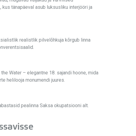
us tänapäeval asub luksusliku interjööri ja
istlik realistlik pilvelõhkuja kõrgub linna
onverentsisaalid.
 the Water – elegantne 18. sajandi hoone, mida
rte helilooja monumendi juures.
astasid pealinna Saksa okupatsiooni alt.
ssavisse