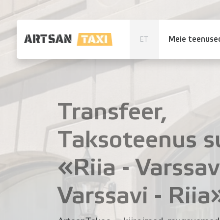
Meie teenuse
ET
Transfeer,
Taksoteenus s
«Riia - Varssav
Varssavi - Riia