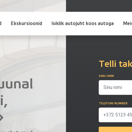
d
Ekskursioonid
Isiklik autojuht koos autoga
Mei
Telli ta
SINU NIMI
uunal
i,
TELEFONI NUMBER
»