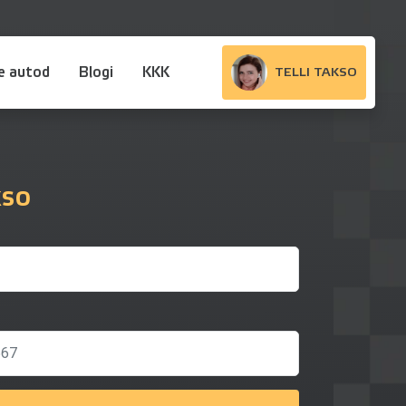
e autod
Blogi
KKK
TELLI TAKSO
kso