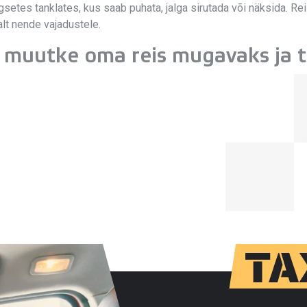
egsetes tanklates, kus saab puhata, jalga sirutada või näksida. 
lt nende vajadustele.
 muutke oma reis mugavaks ja t