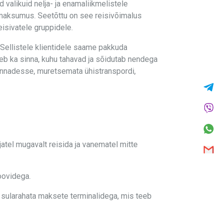
valikuid nelja- ja enamaliikmelistele
e maksumus. Seetõttu on see reisivõimalus
isivatele gruppidele.
. Sellistele klientidele saame pakkuda
äheb ka sinna, kuhu tahavad ja sõidutab nendega
linnadesse, muretsemata ühistranspordi,
atel mugavalt reisida ja vanematel mitte
oovidega.
 sularahata maksete terminalidega, mis teeb