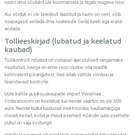
ruumi ilma sõidukit üle koormamata ja tagab mugava reisi.
Kui sõiduk ei ole täielikult laaditud ja ruumi on veel, võib
lisapagasit vedada ilma lisatasuta. Seda tuleb aga eraldi
arutada.
Tollieeskirjad (lubatud ja keelatud
kaubad)
Tollikontrolli nõuded on viimasel ajal oluliselt rangemaks
muutunud, seega on enne reisi oluline olla teadlik
kehtivatest piirangutest. See aitab vältida viivitusi ja
täiendavaid kontrolle.
Uute kallite ja luksuskaupade import Venemaa
Föderatsiooni on keelatud, kui nende väärtus on üle 300
euro. Nende hulka kuuluvad elektroonika, kaubamärgiga
rõivad, kellad, kotid ja muud esemed. Kõikide uute esemete
puhul on vaja kviitungit.
Isiklikud esemed, sh telefonid, sülearvutid ja tahvelarvutid,