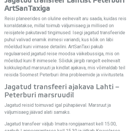
Jagatud transfeer Lahtist Peterburi
ArtSanTaxiga
Reisi planeerides on oluline eelnevalt aru saada, kuidas reis
korraldatakse, millal toimub väljumisaeg ja millised on
reisijatele pakutavad tingimused. Isegi jagatud transfeeride
puhul valivad enamik inimesi variandi, kus kõik on läbi
mõeldud kuni viimase detailini. ArtSanTaxi pakub
regulaarseid jagatud reise moodsa väikebussiga, mis on
mõeldud kuni 8 inimesele. Sõiduk järgib rangelt eelnevalt
kokkulepitud marsruuti ja kindlat ajakava, mis võimaldab teil
reisida Soomest Peterburi ilma probleemide ja viivitusteta.
Jagatud transfeeri ajakava Lahti –
Peterburi marsruudil
Jagatud reisid toimuvad igal pühapäeval. Marsruut ja
väljumisaeg jäävad alati samaks.
Jagatud transfeer väljub Imatra rongijaamast kell 15.00,
saabub Lappeenrantasse kell 15.30 ja jätkab Kouvolasse