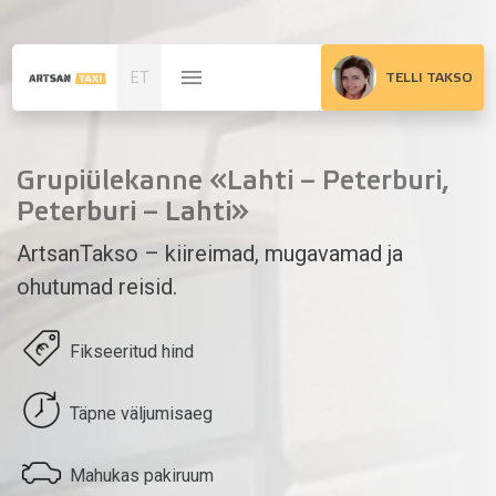
ET
TELLI TAKSO
Grupiülekanne «Lahti – Peterburi,
Peterburi – Lahti»
ArtsanTakso – kiireimad, mugavamad ja
ohutumad reisid.
Fikseeritud hind
Täpne väljumisaeg
Mahukas pakiruum