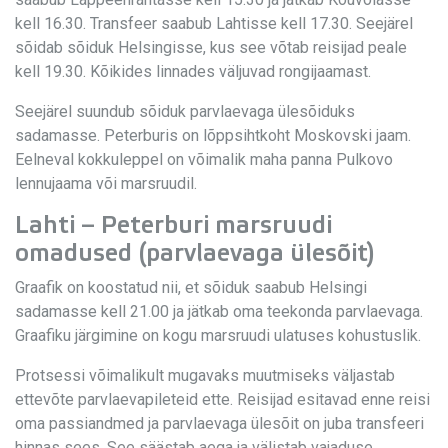
kell 16.30. Transfeer saabub Lahtisse kell 17.30. Seejärel
sõidab sõiduk Helsingisse, kus see võtab reisijad peale
kell 19.30. Kõikides linnades väljuvad rongijaamast.
Seejärel suundub sõiduk parvlaevaga ülesõiduks
sadamasse. Peterburis on lõppsihtkoht Moskovski jaam.
Eelneval kokkuleppel on võimalik maha panna Pulkovo
lennujaama või marsruudil.
Lahti – Peterburi marsruudi
omadused (parvlaevaga ülesõit)
Graafik on koostatud nii, et sõiduk saabub Helsingi
sadamasse kell 21.00 ja jätkab oma teekonda parvlaevaga.
Graafiku järgimine on kogu marsruudi ulatuses kohustuslik.
Protsessi võimalikult mugavaks muutmiseks väljastab
ettevõte parvlaevapileteid ette. Reisijad esitavad enne reisi
oma passiandmed ja parvlaevaga ülesõit on juba transfeeri
hinnas sees. See säästab aega ja välistab vajaduse