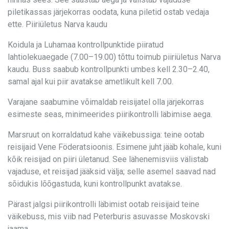
piletikassas järjekorras oodata, kuna piletid ostab vedaja
ette. Piiriületus Narva kaudu
Koidula ja Luhamaa kontrollpunktide piiratud
lahtiolekuaegade (7.00–19.00) tõttu toimub piiriületus Narva
kaudu. Buss saabub kontrollpunkti umbes kell 2.30–2.40,
samal ajal kui piir avatakse ametlikult kell 7.00.
Varajane saabumine võimaldab reisijatel olla järjekorras
esimeste seas, minimeerides piirikontrolli läbimise aega.
Marsruut on korraldatud kahe väikebussiga: teine ​​ootab
reisijaid Vene Föderatsioonis. Esimene juht jääb kohale, kuni
kõik reisijad on piiri ületanud. See lähenemisviis välistab
vajaduse, et reisijad jääksid välja; selle asemel saavad nad
sõidukis lõõgastuda, kuni kontrollpunkt avatakse.
Pärast jalgsi piirikontrolli läbimist ootab reisijaid teine ​​
väikebuss, mis viib nad Peterburis asuvasse Moskovski
jaama.