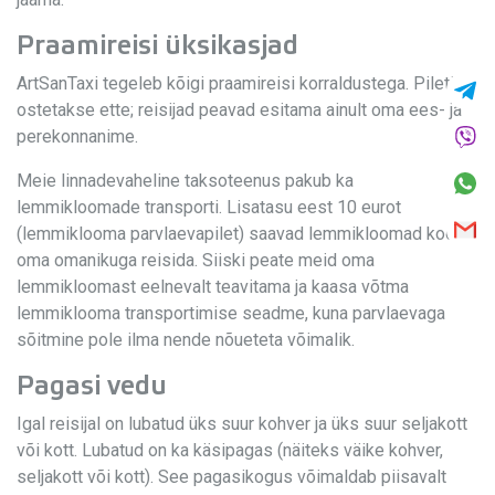
Praamireisi üksikasjad
ArtSanTaxi tegeleb kõigi praamireisi korraldustega. Piletid
ostetakse ette; reisijad peavad esitama ainult oma ees- ja
perekonnanime.
Meie linnadevaheline taksoteenus pakub ka
lemmikloomade transporti. Lisatasu eest 10 eurot
(lemmiklooma parvlaevapilet) saavad lemmikloomad koos
oma omanikuga reisida. Siiski peate meid oma
lemmikloomast eelnevalt teavitama ja kaasa võtma
lemmiklooma transportimise seadme, kuna parvlaevaga
sõitmine pole ilma nende nõueteta võimalik.
Pagasi vedu
Igal reisijal on lubatud üks suur kohver ja üks suur seljakott
või kott. Lubatud on ka käsipagas (näiteks väike kohver,
seljakott või kott). See pagasikogus võimaldab piisavalt