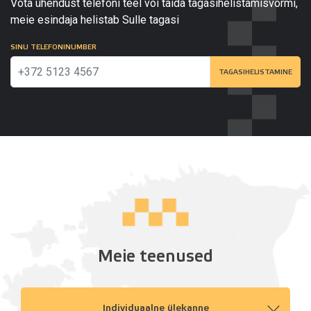
Võta ühendust telefoni teel või täida tagasihelistamisvormi,
meie esindaja helistab Sulle tagasi
SINU TELEFONINUMBER
TAGASIHELISTAMINE
Meie teenused
Individuaalne ülekanne