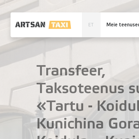
Meie teenuse
ET
Transfeer,
Taksoteenus s
«Tartu - Koidu
Kunichina Gora