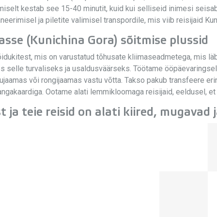
lt kestab see 15-40 minutit, kuid kui selliseid inimesi seisab jä
erimisel ja piletite valimisel transpordile, mis viib reisijaid Kun
sse (Kunichina Gora) sõitmise plussid
dukitest, mis on varustatud tõhusate kliimaseadmetega, mis lä
 selle turvaliseks ja usaldusväärseks. Töötame ööpäevaringselt 
ujaamas või rongijaamas vastu võtta. Takso pakub transfeere erin
angakaardiga. Ootame alati lemmikloomaga reisijaid, eeldusel, e
ja teie reisid on alati kiired, mugavad j