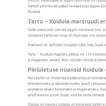
Eestist Venemaale ja tagasi reisimine on muutu
Samuti pöörduvad paljud reisijad koju tagasi Ee
Koidula.
Tartu – Koidula marsruudi er
Selle marsruudi valivad sageli inimesed, kes so
sõidavad Tartusse rongi või bussiga, siis jõuav
Enamasti on sellistel reisijatel vähe asju, kun
Tartu – Koidula maantee pikkus on 110 kilomeetr
ja mugavaim variant. Auto sõidab mööda kiirteed 
Piiriületuse nüansid Koidula 
Neil, kellel on Venemaa kodakondsust kinnitavad 
kinnitamiseks ja läbilaskmiseks ainult välispass
peetakse üheks kiireimaks ja mugavamaks. Seetõ
ainult kiiresti piirile jõuda, vaid ka seda ületada.
Oluline on meeles pidada, et inimesed, kellel e