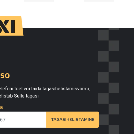
kso
lefoni teel või täida tagasihelistamisvormi,
listab Sulle tagasi
ER
TAGASIHELISTAMINE