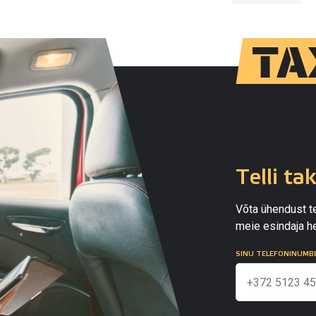
Telli ta
Võta ühendust te
meie esindaja he
SINU TELEFONINUMB