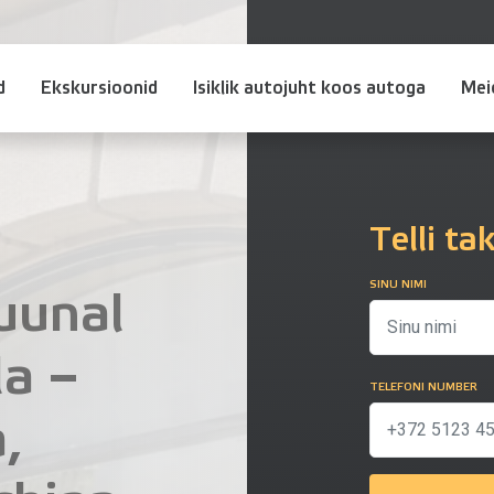
d
Ekskursioonid
Isiklik autojuht koos autoga
Mei
Telli ta
SINU NIMI
uunal
la –
TELEFONI NUMBER
,