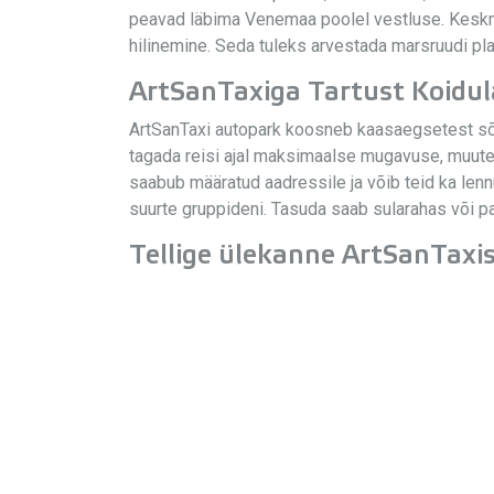
peavad läbima Venemaa poolel vestluse. Keskmise
hilinemine. Seda tuleks arvestada marsruudi plane
ArtSanTaxiga Tartust Koidula
ArtSanTaxi autopark koosneb kaasaegsetest sõi
tagada reisi ajal maksimaalse mugavuse, muutes
saabub määratud aadressile ja võib teid ka lenn
suurte gruppideni. Tasuda saab sularahas või p
Tellige ülekanne ArtSanTaxist 