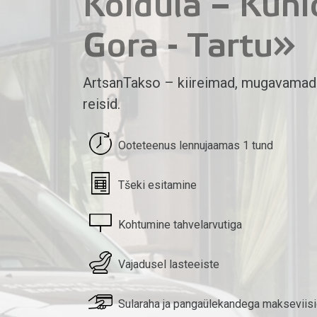
Koidula – Kuni
Gora - Tartu»
ArtsanTakso – kiireimad, mugavamad
reisid.
Ooteteenus lennujaamas 1 tund
Tšeki esitamine
Kohtumine tahvelarvutiga
Vajadusel lasteeiste
Sularaha ja pangaülekandega makseviis