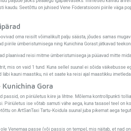
nud paljude jaoks peaaegu igapäevaseks. Inimesed käivad ärireis
sti kaudu. Seetõttu on juhised Vene Föderatsiooni piirile väga po
ipärad
ovivad oma reisilt võimalikult palju säästa, jõudes samas mugaval
ad piirile ümberistumisega ning Kunichina Gorast jätkavad teekon
a nad plaanivad reisi mitme ümberistumisega ja püüavad mitte mida
it, mis on vaid 1 tund. Kuna sellel suunal ei sõida väikebusse e
läbi kauni maastiku, nii et saate ka reisi ajal maastikku imetleda
- Kunichina Gora
passid, on piiriületus kiire ja lihtne. Mõlema kontrollpunkti tol
i. Piiriületus ise võtab samuti vähe aega, kuna tasasel teel on ko
ttu on ArtSanTaxi Tartu-Koidula suunal juba pikemat aega tegut
i ole Venemaa passe (või passis on tempel, mis näitab, et nad on