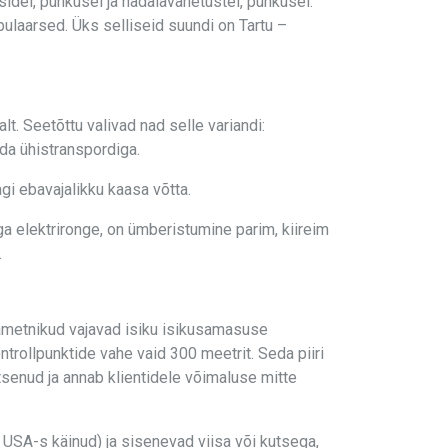
idel, puhkusel ja nädalavahetustel, puhkusel.
pulaarsed. Üks selliseid suundi on Tartu –
t. Seetõttu valivad nad selle variandi:
da ühistranspordiga.
gi ebavajalikku kaasa võtta.
ga elektrironge, on ümberistumine parim, kiireim
.
liametnikud vajavad isiku isikusamasuse
ntrollpunktide vahe vaid 300 meetrit. Seda piiri
senud ja annab klientidele võimaluse mitte
 USA-s käinud) ja sisenevad viisa või kutsega,