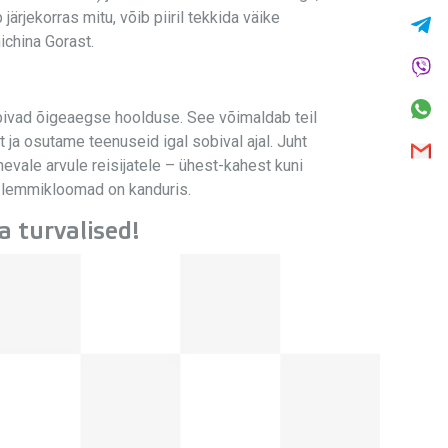
rjekorras mitu, võib piiril tekkida väike
ichina Gorast.
bivad õigeaegse hoolduse. See võimaldab teil
ja osutame teenuseid igal sobival ajal. Juht
evale arvule reisijatele – ühest-kahest kuni
t lemmikloomad on kanduris.
a turvalised!