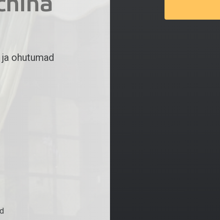
china
 ja ohutumad
id