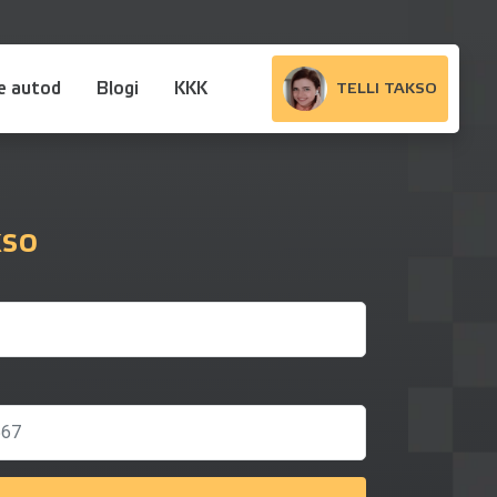
e autod
Blogi
KKK
TELLI TAKSO
kso