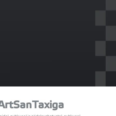
 ArtSanTaxiga