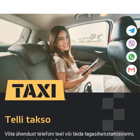
Telli takso
Võta ühendust telefoni teel või täida tagasihelistamisvormi,