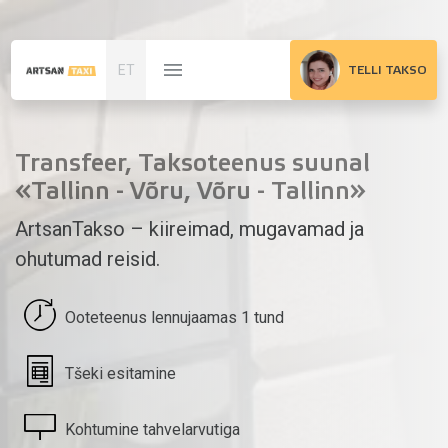
ET
TELLI TAKSO
Transfeer, Taksoteenus suunal
«Tallinn - Võru, Võru - Tallinn»
ArtsanTakso – kiireimad, mugavamad ja
ohutumad reisid.
Ooteteenus lennujaamas 1 tund
Tšeki esitamine
Kohtumine tahvelarvutiga