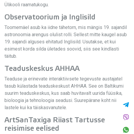
Ülikooli raamatukogu.
Observatoorium ja Inglisild
Toomemäel asub ka iidne tähetorn, mis mängis 19. sajandil
astronoomia arengus olulist rolli. Sellest mitte kaugel asub
19. sajandi alguses ehitatud Inglisild. Usutakse, et kui
esimest korda silda ületades soovid, siis see kindlasti
täitub.
Teaduskeskus AHHAA
Teaduse ja erinevate interaktiivsete tegevuste austajatel
tasub külastada teaduskeskust AHHAA. See on Baltikumi
suurim teaduskeskus, kus saab huvitavalt uurida füüsika,
bioloogia ja tehnoloogia seadusi. Suurepärane koht nii
lastele kui ka täiskasvanutele.
ArtSanTaxiga Riiast Tartusse
reisimise eelised