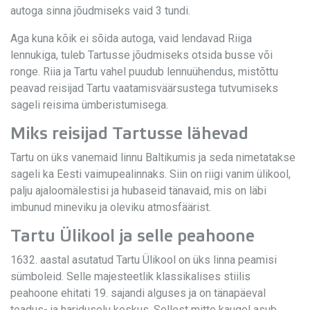
autoga sinna jõudmiseks vaid 3 tundi.
Aga kuna kõik ei sõida autoga, vaid lendavad Riiga
lennukiga, tuleb Tartusse jõudmiseks otsida busse või
ronge. Riia ja Tartu vahel puudub lennuühendus, mistõttu
peavad reisijad Tartu vaatamisväärsustega tutvumiseks
sageli reisima ümberistumisega.
Miks reisijad Tartusse lähevad
Tartu on üks vanemaid linnu Baltikumis ja seda nimetatakse
sageli ka Eesti vaimupealinnaks. Siin on riigi vanim ülikool,
palju ajaloomälestisi ja hubaseid tänavaid, mis on läbi
imbunud mineviku ja oleviku atmosfäärist.
Tartu Ülikool ja selle peahoone
1632. aastal asutatud Tartu Ülikool on üks linna peamisi
sümboleid. Selle majesteetlik klassikalises stiilis
peahoone ehitati 19. sajandi alguses ja on tänapäeval
teadus- ja hariduselu keskus. Sellest mitte kaugel asub