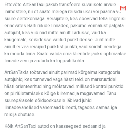
Ettevõte ArtSanTaxi pakub transfeere suvalisele arvule
inimestele, nii et saate meiega reisida üksi või paarina või
suure seltskonnaga. Reisijatele, kes soovivad teha ringreisi
erinevates Balti riikide linnades, pakume võimalust palgata
autojuht, kes viib nad mitte ainult Tartusse, vaid ka
kaugemale, kõikidesse valitud punktidesse. Juht mitte
ainult ei vea reisijaid punktist punkti, vaid sõidab nendega
ka mööda linna. Saate valida oma klientide jaoks optimaalse
linnade arvu ja arutada ka lõppsihtkohta.
ArtSanTaxis töötavad ainult parimad kõrgeima kategooria
autojuhid, kes tunnevad väga hästi teid, on marsruutidel
hästi orienteeritud ning mõistavad, millised kontrollpunktid
on piiriületamiseks kõige kiiremad ja mugavamad. Tänu
suurepärasele sõiduoskusele läbivad juhid
linnadevahelised vahemaad kiiresti, tagades samas iga
reisija ohutuse.
Kõik ArtSanTaxi autod on kaasaegsed sedaanid ja