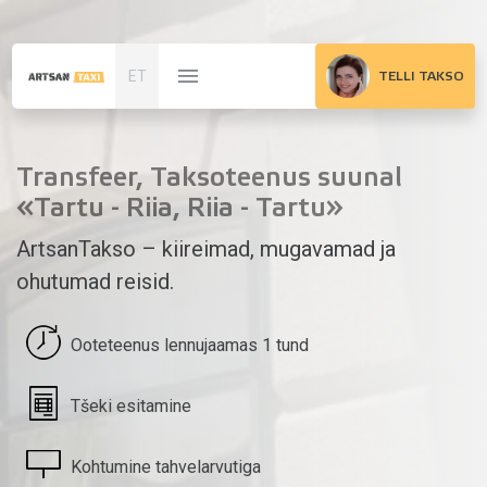
ET
TELLI TAKSO
Transfeer, Taksoteenus suunal
«Tartu - Riia, Riia - Tartu»
ArtsanTakso – kiireimad, mugavamad ja
ohutumad reisid.
Ooteteenus lennujaamas 1 tund
Tšeki esitamine
Kohtumine tahvelarvutiga