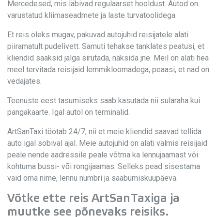
Mercedesed, mis läbivad regulaarset hooldust. Autod on
varustatud kliimaseadmete ja laste turvatoolidega.
Et reis oleks mugav, pakuvad autojuhid reisijatele alati
piiramatult pudelivett. Samuti tehakse tanklates peatusi, et
kliendid saaksid jalga sirutada, näksida jne. Meil on alati hea
meel tervitada reisijaid lemmikloomadega, peaasi, et nad on
vedajates.
Teenuste eest tasumiseks saab kasutada nii sularaha kui
pangakaarte. Igal autol on terminalid.
ArtSanTaxi töötab 24/7, nii et meie kliendid saavad tellida
auto igal sobival ajal. Meie autojuhid on alati valmis reisijaid
peale nende aadressile peale võtma ka lennujaamast või
kohtuma bussi- või rongijaamas. Selleks pead sisestama
vaid oma nime, lennu numbri ja saabumiskuupäeva.
Võtke ette reis ArtSanTaxiga ja
muutke see põnevaks reisiks.