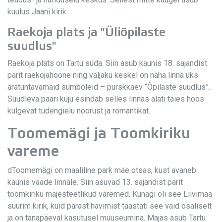
kuulus Jaani kirik.
Raekoja plats ja "Üliõpilaste
suudlus"
Raekoja plats on Tartu süda. Siin asub kaunis 18. sajandist
pärit raekojahoone ning väljaku keskel on näha linna üks
äratuntavamaid sümboleid – purskkaev “Õpilaste suudlus”.
Suudleva paari kuju esindab selles linnas alati täies hoos
kulgevat tudengielu noorust ja romantikat.
Toomemägi ja Toomkiriku
vareme
dToomemägi on maaliline park mäe otsas, kust avaneb
kaunis vaade linnale. Siin asuvad 13. sajandist pärit
toomkiriku majesteetlikud varemed. Kunagi oli see Liivimaa
suurim kirik, kuid pärast hävimist taastati see vaid osaliselt
ja on tänapäeval kasutusel muuseumina. Majas asub Tartu