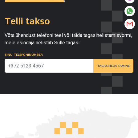
Telli takso
Võta ühendust telefoni teel või täida tagasihelistamisvormi,
meie esindaja helistab Sulle tagasi
SINU TELEFONINUMBER
TAGASIHELISTAMINE