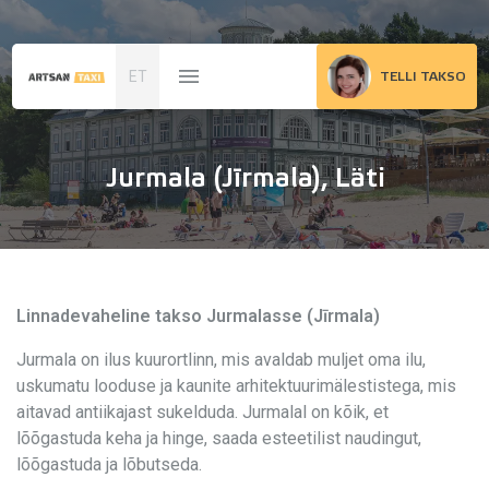
ET
TELLI TAKSO
Jurmala (Jīrmala), Läti
Linnadevaheline takso Jurmalasse (Jīrmala)
Jurmala on ilus kuurortlinn, mis avaldab muljet oma ilu,
uskumatu looduse ja kaunite arhitektuurimälestistega, mis
aitavad antiikajast sukelduda. Jurmalal on kõik, et
lõõgastuda keha ja hinge, saada esteetilist naudingut,
lõõgastuda ja lõbutseda.