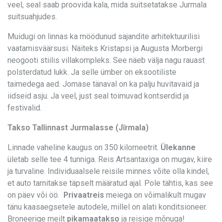
veel, seal saab proovida kala, mida suitsetatakse Jurmala
suitsuahjudes.
Muidugi on linnas ka möödunud sajandite arhitektuurilisi
vaatamisväärsusi. Näiteks Kristapsi ja Augusta Morbergi
neogooti stiilis villakompleks. See näeb välja nagu rauast
polsterdatud lukk. Ja selle ümber on eksootiliste
taimedega aed. Jomase tänaval on ka palju huvitavaid ja
iidseid asju. Ja veel, just seal toimuvad kontserdid ja
festivalid.
Takso Tallinnast Jurmalasse (Jīrmala)
Linnade vaheline kaugus on 350 kilomeetrit.
Ülekanne
ületab selle tee 4 tunniga. Reis Artsantaxiga on mugav, kiire
ja turvaline. Individuaalsele reisile minnes võite olla kindel,
et auto tarnitakse täpselt määratud ajal. Pole tähtis, kas see
on päev või öö.
Privaatreis
meiega on võimalikult mugav
tänu kaasaegsetele autodele, millel on alati konditsioneer.
Broneerige meilt
pikamaatakso
ja reisige mõnuga!