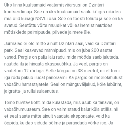
Üks linna kuulsamaid vaatamisväärsusi on Dzintari
kontserdimaja. See on üks kuulsamaid saale kõigis riikides,
mis olid kunagi NSVLi osa. See on tõesti tohutu ja see on ka
avatud. Seetõttu võite muusikat või esinemist nautides
mõtiskleda palmipuude, pilvede ja mere üle.
Jurmalas ei ole mitte ainult Dzintari saal, vaid ka Dzintari
park. Seal kasvavad männipuud, mis on juba 200 aastat
vanad. Pargis on palju laiu radu, mida mööda saab jalutada,
nautida ilu ja hingata okaspuuõhku. Ja veel, pargis on
vaatetorn 12 rõduga. Selle kõrgus on 38 meetrit, nii et torni
iga rõdu pakub ilusat panoraami. Ka pargis on meelelahutust
vabaõhu harrastajatele. Seal on mänguväljakud, köie labürint,
jalgratta- ja rulluisulaenutus.
Teine huvitav koht, mida külastada, mis asub ka tänaval, on
vabaõhumuuseum. See on valmistatud kaluriküla stiilis, nii
et seal saate mitte ainult vaadata eksponaate, vaid ka
õppida, kuidas siduda sõlme ja parandada võrke ise. Ja