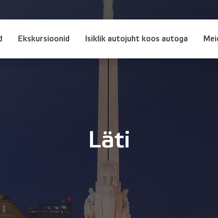
d
Ekskursioonid
Isiklik autojuht koos autoga
Mei
Läti