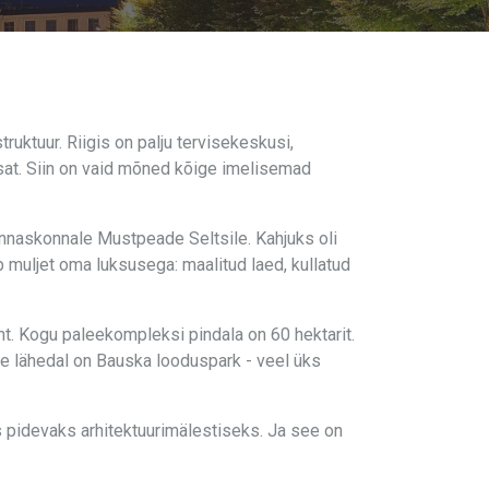
ruktuur. Riigis on palju tervisekeskusi,
usat. Siin on vaid mõned kõige imelisemad
ennaskonnale Mustpeade Seltsile. Kahjuks oli
b muljet oma luksusega: maalitud laed, kullatud
t. Kogu paleekompleksi pindala on 60 hektarit.
lee lähedal on Bauska looduspark - veel üks
s pidevaks arhitektuurimälestiseks. Ja see on