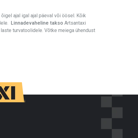
 õigel ajal igal ajal päeval või öösel. Kõik
idele.
Linnadevaheline takso
Artsantaxi
 laste turvatoolidele. Võtke meiega ühendust