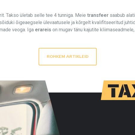
rit. Takso ületab selle tee 4 tunniga. Meie
transfeer
saabub alati
 sõiduki õigeaegsele ülevaatusele ja kõrgelt kvalifitseeritud juht
oomade veoga. Iga
erareis
on mugav tänu kajutite kliimaseadmele,
ROHKEM ARTIKLEID