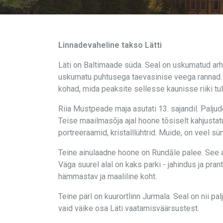
Linnadevaheline takso Lätti
Läti on Baltimaade süda. Seal on uskumatud arhit
uskumatu puhtusega taevasinise veega rannad. L
kohad, mida peaksite sellesse kaunisse riiki tul
Riia Mustpeade maja asutati 13. sajandil. Palj
Teise maailmasõja ajal hoone tõsiselt kahjustatu
portreeraamid, kristalllühtrid. Muide, on veel 
Teine ainulaadne hoone on Rundāle palee. See 
Väga suurel alal on kaks parki - jahindus ja pr
hämmastav ja maaliline koht.
Teine pärl on kuurortlinn Jurmala. Seal on nii 
vaid väike osa Läti vaatamisväärsustest.