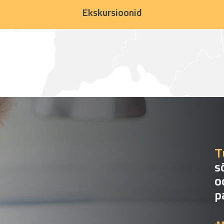
Ekskursioonid
T
s
o
p