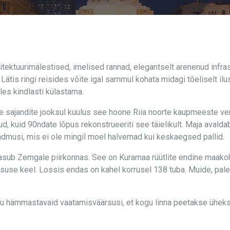
ektuurimälestised, imelised rannad, elegantselt arenenud infrast
ätis ringi reisides võite igal sammul kohata midagi tõeliselt il
les kindlasti külastama.
ude sajandite jooksul kuulus see hoone Riia noorte kaupmeeste v
d, kuid 90ndate lõpus rekonstrueeriti see täielikult. Maja avalda
sündmusi, mis ei ole mingil moel halvemad kui keskaegsed pallid.
asub Zemgale piirkonnas. See on Kuramaa rüütlite endine maakoh
antsuse keel. Lossis endas on kahel korrusel 138 tuba. Muide, pa
palju hämmastavaid vaatamisväärsusi, et kogu linna peetakse ühek