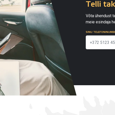
Telli ta
Võta ühendust te
meie esindaja he
SINU TELEFONINUMB