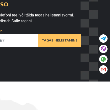
kso
lefoni teel või täida tagasihelistamisvormi,
listab Sulle tagasi
ER
TAGASIHELISTAMINE