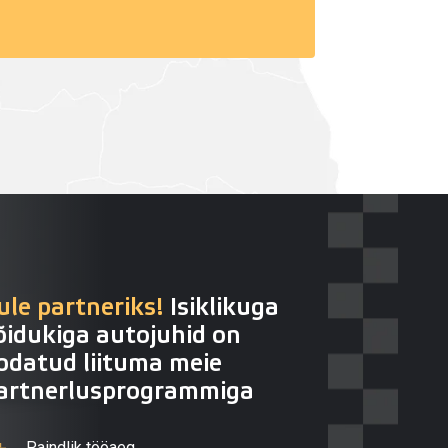
ule partneriks!
Isiklikuga
õidukiga autojuhid on
odatud liituma meie
artnerlusprogrammiga
Paindlik tööaeg