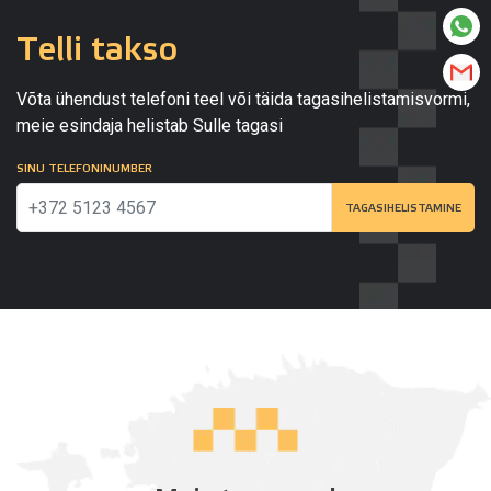
Telli takso
Võta ühendust telefoni teel või täida tagasihelistamisvormi,
meie esindaja helistab Sulle tagasi
SINU TELEFONINUMBER
TAGASIHELISTAMINE