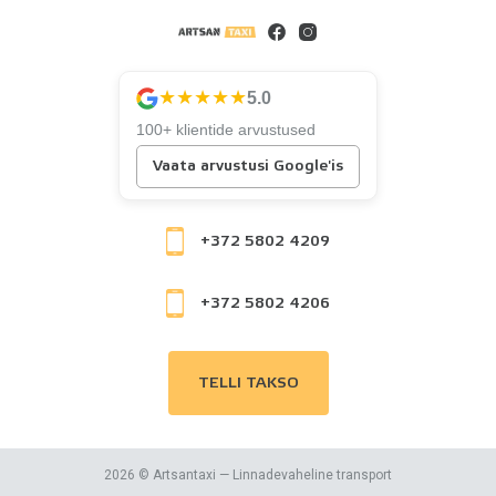
★★★★★
5.0
100+ klientide arvustused
Vaata arvustusi Google'is
+372 5802 4209
+372 5802 4206
TELLI TAKSO
2026 © Artsantaxi — Linnadevaheline transport