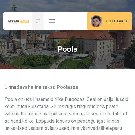
ET
TELLI TAKSO
Poola
Linnadevaheline takso Poolasse
Poola on üks ilusamaid riike Euroopas. Seal on palju ilusaid
kohti, mida külastada. Selles riigis ringi reisides peate
vähemalt paar nädalat puhkust võtma. Ja see ei ole fakt, et
sa näed kõike. Lõppude lõpuks on peaaegu igas linnas
unikaalsed vaatamisväärsused, mis väärivad tähelepanu.