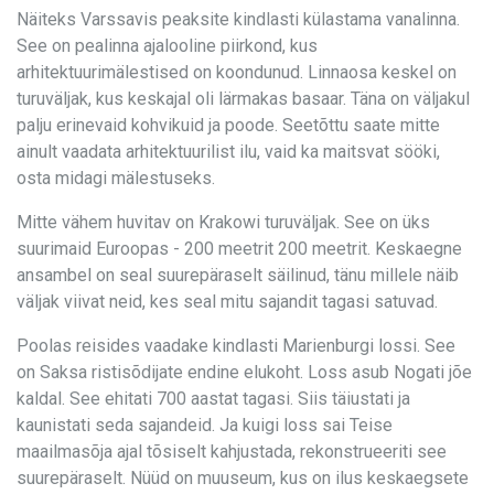
Näiteks Varssavis peaksite kindlasti külastama vanalinna.
See on pealinna ajalooline piirkond, kus
arhitektuurimälestised on koondunud. Linnaosa keskel on
turuväljak, kus keskajal oli lärmakas basaar. Täna on väljakul
palju erinevaid kohvikuid ja poode. Seetõttu saate mitte
ainult vaadata arhitektuurilist ilu, vaid ka maitsvat sööki,
osta midagi mälestuseks.
Mitte vähem huvitav on Krakowi turuväljak. See on üks
suurimaid Euroopas - 200 meetrit 200 meetrit. Keskaegne
ansambel on seal suurepäraselt säilinud, tänu millele näib
väljak viivat neid, kes seal mitu sajandit tagasi satuvad.
Poolas reisides vaadake kindlasti Marienburgi lossi. See
on Saksa ristisõdijate endine elukoht. Loss asub Nogati jõe
kaldal. See ehitati 700 aastat tagasi. Siis täiustati ja
kaunistati seda sajandeid. Ja kuigi loss sai Teise
maailmasõja ajal tõsiselt kahjustada, rekonstrueeriti see
suurepäraselt. Nüüd on muuseum, kus on ilus keskaegsete