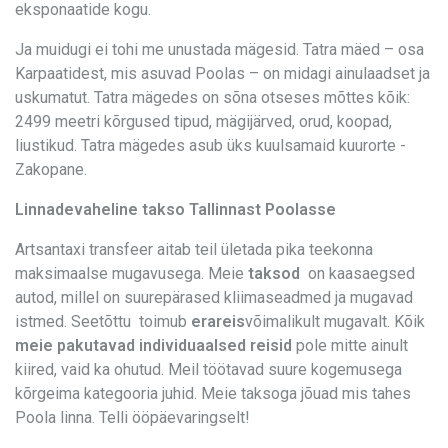
eksponaatide kogu.
Ja muidugi ei tohi me unustada mägesid. Tatra mäed – osa
Karpaatidest, mis asuvad Poolas – on midagi ainulaadset ja
uskumatut. Tatra mägedes on sõna otseses mõttes kõik:
2499 meetri kõrgused tipud, mägijärved, orud, koopad,
liustikud. Tatra mägedes asub üks kuulsamaid kuurorte -
Zakopane.
Linnadevaheline takso Tallinnast Poolasse
Artsantaxi transfeer aitab teil ületada pika teekonna
maksimaalse mugavusega. Meie
taksod
on kaasaegsed
autod, millel on suurepärased kliimaseadmed ja mugavad
istmed. Seetõttu toimub
erareis
võimalikult mugavalt. Kõik
meie pakutavad individuaalsed reisid
pole mitte ainult
kiired, vaid ka ohutud. Meil töötavad suure kogemusega
kõrgeima kategooria juhid. Meie taksoga jõuad mis tahes
Poola linna. Telli ööpäevaringselt!