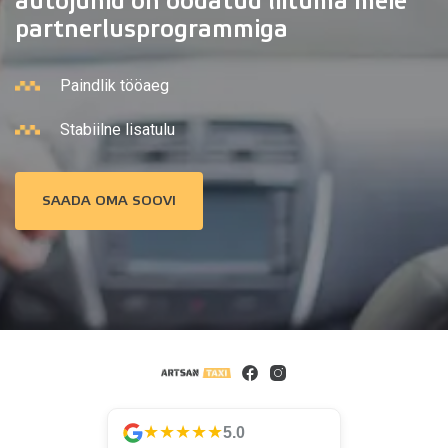
autojuhid on oodatud liituma meie
partnerlusprogrammiga
Paindlik tööaeg
Stabiilne lisatulu
SAADA OMA SOOVI
★★★★★
5.0