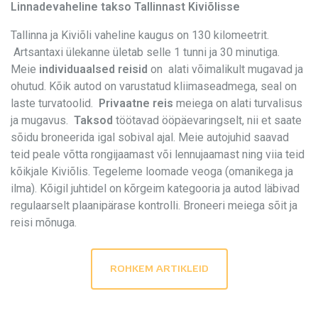
Linnadevaheline takso Tallinnast Kiviõlisse
Tallinna ja Kiviõli vaheline kaugus on 130 kilomeetrit.
Artsantaxi ülekanne ületab selle 1 tunni ja 30 minutiga.
Meie
individuaalsed reisid
on alati võimalikult mugavad ja
ohutud. Kõik autod on varustatud kliimaseadmega, seal on
laste turvatoolid.
Privaatne reis
meiega on alati turvalisus
ja mugavus.
Taksod
töötavad ööpäevaringselt, nii et saate
sõidu broneerida igal sobival ajal. Meie autojuhid saavad
teid peale võtta rongijaamast või lennujaamast ning viia teid
kõikjale Kiviõlis. Tegeleme loomade veoga (omanikega ja
ilma). Kõigil juhtidel on kõrgeim kategooria ja autod läbivad
regulaarselt plaanipärase kontrolli. Broneeri meiega sõit ja
reisi mõnuga.
ROHKEM ARTIKLEID