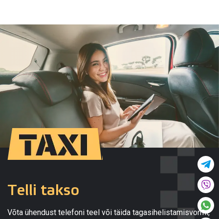
Telli takso
Võta ühendust telefoni teel või täida tagasihelistamisvormi,