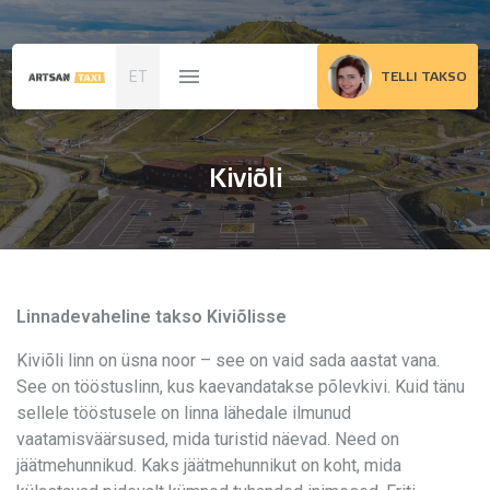
ET
TELLI TAKSO
Kiviõli
Linnadevaheline takso Kiviõlisse
Kiviõli linn on üsna noor – see on vaid sada aastat vana.
See on tööstuslinn, kus kaevandatakse põlevkivi. Kuid tänu
sellele tööstusele on linna lähedale ilmunud
vaatamisväärsused, mida turistid näevad. Need on
jäätmehunnikud. Kaks jäätmehunnikut on koht, mida