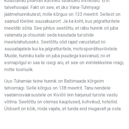
külastavad pidevalt kümned tuhanded inimesed. Eriti
talvehooajal. Fakt on see, et üks Vana-Tuhmyagi
jäätmehunnikutest, mille kõrgus on 133 meetrit. Sellest on
saanud tõeline suusakuurort. Ja ka koht, kus jalgratturitele
meeldib sõita. See juhtus seetõttu, et räbu hunnik oli juba
valamata ja otsustati seda kasutada turistide
meelelahutuseks. Seetõttu olid rajad varustatud nii
suusatajatele kui ka jalgratturitele, motospordihuvilistele.
Muide, hunniku kalle on juba puudega kasvanud, nii et
esmapilgul ei saa te isegi aru, et see on inimtekkeline mägi,
mitte loomulik.
Uus-Tuhamäe teine hunnik on Baltimaade kõrgeim
tehismägi. Selle kõrgus on 138 meetrit. Tänu nendele
vaatamisväärsustele on Kiviõli linn harjunud turiste vastu
võtma. Seetõttu on olemas kauplused, kohvikud, hotellid.
Üldiselt on kõik, mida vajate, et tunda end mugavalt ja osta.