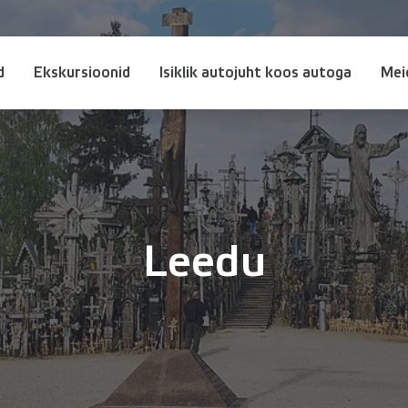
d
Ekskursioonid
Isiklik autojuht koos autoga
Mei
Leedu