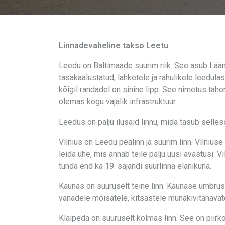
Linnadevaheline takso Leetu
Leedu on Baltimaade suurim riik. See asub Lääne
tasakaalustatud, lahketele ja rahulikele leedula
kõigil randadel on sinine lipp. See nimetus tähe
olemas kogu vajalik infrastruktuur.
Leedus on palju ilusaid linnu, mida tasub selless
Vilnius on Leedu pealinn ja suurim linn. Vilniu
leida ühe, mis annab teile palju uusi avastusi. V
tunda end ka 19. sajandi suurlinna elanikuna.
Kaunas on suuruselt teine linn. Kaunase ümbruses
vanadele mõisatele, kitsastele munakivitänavat
Klaipeda on suuruselt kolmas linn. See on piirko