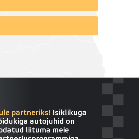
ule partneriks!
Isiklikuga
õidukiga autojuhid on
odatud liituma meie
artnerlusprogrammiga