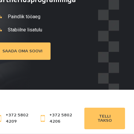
Paindlik tööaeg
Stabiilne lisatulu
SAADA OMA SOOVI
+372 5802
+372 5802
TELLI
TAKSO
4209
4206