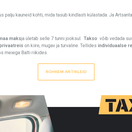
 palju kauneid kohti, mida tasub kindlasti külastada. Ja Artsantax
maa maks
ja ületab selle 7 tunni jooksul.
Takso
võib vedada suv
privaatreis
on kiire, mugav ja turvaline. Tellides
individuaalse re
s meiega Balti riikides.
ROHKEM ARTIKLEID