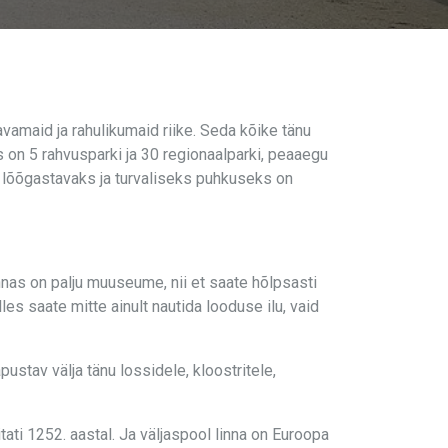
vamaid ja rahulikumaid riike. Seda kõike tänu
s on 5 rahvusparki ja 30 regionaalparki, peaaegu
e, lõõgastavaks ja turvaliseks puhkuseks on
nnas on palju muuseume, nii et saate hõlpsasti
les saate mitte ainult nautida looduse ilu, vaid
ustav välja tänu lossidele, kloostritele,
tati 1252. aastal. Ja väljaspool linna on Euroopa