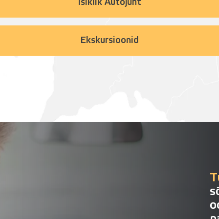
Isiklik Autojuht
Ekskursioonid
T
s
o
p