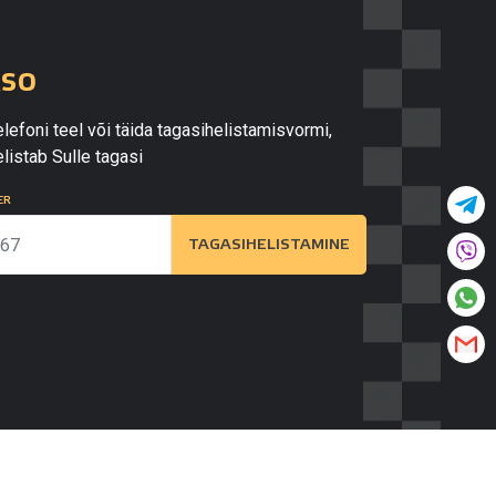
kso
lefoni teel või täida tagasihelistamisvormi,
listab Sulle tagasi
ER
TAGASIHELISTAMINE