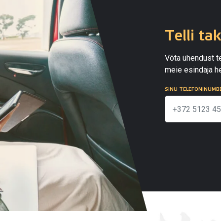
Telli ta
Võta ühendust te
meie esindaja he
SINU TELEFONINUMB