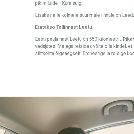
pikim luide - Kura sülg.
Lisaks neile kolmele suurimale linnale on Leedus
Eratakso Tallinnast Leetu
Eesti pealinnast Leetu on 550 kilomeetrit.
Pika
vedajates. Meiega reisides võite olla kindel, et
sihtkohta õigeaegselt. Broneerige ja reisige koo