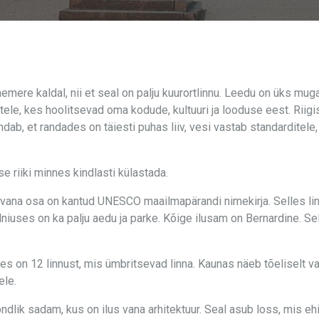
mere kaldal, nii et seal on palju kuurortlinnu. Leedu on üks muga
stele, kes hoolitsevad oma kodude, kultuuri ja looduse eest. Riigi
ndab, et randades on täiesti puhas liiv, vesi vastab standarditel
e riiki minnes kindlasti külastada.
se vana osa on kantud UNESCO maailmapärandi nimekirja. Selles li
ilniuses on ka palju aedu ja parke. Kõige ilusam on Bernardine. Sel
 on 12 linnust, mis ümbritsevad linna. Kaunas näeb tõeliselt vap
ele.
ndlik sadam, kus on ilus vana arhitektuur. Seal asub loss, mis ehi