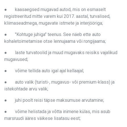
● kaasaegsed mugavad autod, mis on esmaselt
registreeritud mitte varem kui 2017. aastal, turvalised,
kliimaseadmega, mugavate istmete ja interjööriga;
● "Kohtuge juhiga" teenus. See näeb ette auto
kohaletoimetamise otse lennujaama või rongijaama;
● laste turvatoolid ja muud mugavaks reisiks vajalikud
mugavused;
● võime tellida auto igal ajal kellaajal;
● auto valik (turisti-, mugavus- või premium-klass) ja
istekohtade arvu valik;
● juhi poolt reisi täpse maksumuse arvutamine;
● võime helistada ja võtta inimene külas, mis asub
marsruudi ääres väikese lisatasu eest;