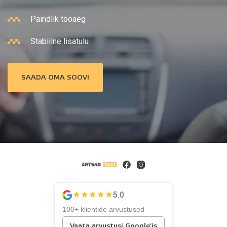
Paindlik tööaeg
Stabiilne lisatulu
SAADA OMA SOOVI
★★★★★
5.0
100+ klientide arvustused
Vaata arvustusi Google'is