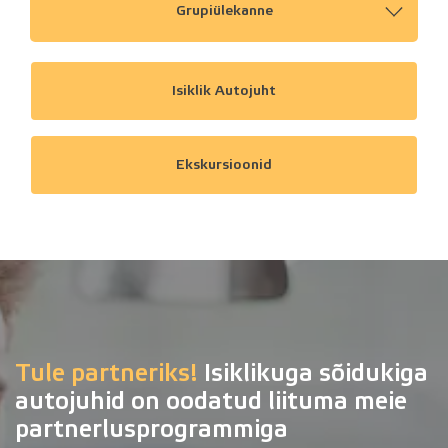
Grupiülekanne
Isiklik Autojuht
Ekskursioonid
Tule partneriks!
Isiklikuga sõidukiga
autojuhid on oodatud liituma meie
partnerlusprogrammiga