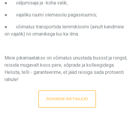
● väljumisaja ja -koha valik;
● vajaliku ruumi olemasolu pagasiruumis;
● võimalus transportida lemmikloomi (ainult kandmine
on vajalik) nii omanikega kui ka ilma.
Meie pikamaatakso on võimalus unustada bussid ja rongid,
reisida mugavalt koos pere, sõprade ja kolleegidega.
Helista, telli - garanteerime, et jääd reisiga sada protsenti
rahule!
ROHKEM ARTIKLEID