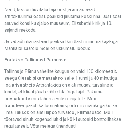
Need, kes on huvitatud ajaloost ja armastavad
arhitektuurimälestisi, peaksid jalutama kesklinna. Just seal
asuvad kohaliku ajaloo muuseum, Elizabethi kirik ja 18.
sajandi raekoda.
Ja vabaõhuharrastajad peaksid kindlasti minema kajakiga
Manilaidi saarele. Seal on uskumatu loodus.
Eratakso Tallinnast Pärnusse
Tallinna ja Pärnu vaheline kaugus on vaid 130 kilomeetrit,
seega
ületab pikamaatakso
selle 1 tunni ja 40 minutiga.
Iga
privaatreis
Artsantaxiga on alati mugav, turvaline ja
kindel, et klient jõuab sihtkohta õigel ajal. Pakume
privaatsõite
mis tahes arvule reisijatele. Meie
transfeer
pakub ka loomatransporti nii omanikega kui ka
ilma. Taksos on alati lapse turvatool, kliimaseade. Meil
töötavad ainult kogenud juhid ja kõiki autosid kontrollitakse
regulaarselt. Võta meiega ühendust!