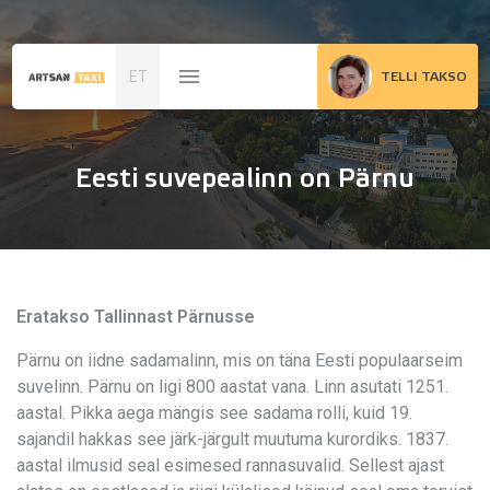
ET
TELLI TAKSO
Eesti suvepealinn on Pärnu
Eratakso Tallinnast Pärnusse
Pärnu on iidne sadamalinn, mis on täna Eesti populaarseim
suvelinn. Pärnu on ligi 800 aastat vana. Linn asutati 1251.
aastal. Pikka aega mängis see sadama rolli, kuid 19.
sajandil hakkas see järk-järgult muutuma kurordiks. 1837.
aastal ilmusid seal esimesed rannasuvalid. Sellest ajast