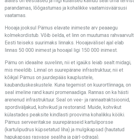
alates on eestlased ja riigi külalised käinud seal oma tervist
parandamas, lõõgastumas ja kohalikke vaatamisväärsusi
vaatamas.
Hooaja jooksul Pärnus elavate inimeste arv peaaegu
kolmekordistub. Võib öelda, et linn on muutumas rahvaarvult
Eesti teiseks suurimaks linnaks. Hooajavälisel ajal elab
linnas 50 000 inimest ja hooajal ligi 150 000 inimest.
Pärnu on ideaalne suvelinn, nii et igaüks leiab sealt midagi,
mis meeldib. Linnal on suurepärane infrastruktuur, nii et
kõikjal Pärnus on juurdepääs kauplustele,
kaubanduskeskustele. Kuna tegemist on kuurortlinnaga, on
seal imeline rand kauni promenaadiga. Rannas on ka hästi
arenenud infrastruktuur. Seal on vee- ja rannaatraktsioonid,
spordiväljakud, kohvikud ja restoranid. Muide, kohvikut
külastades peaksite kindlasti proovima kohalikku kööki.
Pärnus serveeritakse suurepäraseid kartuliporsse
(kartulipudrus küpsetatud liha) ja mulgikapsad (hautatud
hapukapsas rasvase sealiha ja pärl-odraga).