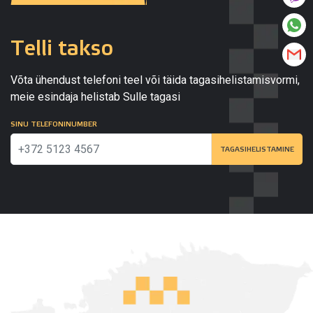
Telli takso
Võta ühendust telefoni teel või täida tagasihelistamisvormi,
meie esindaja helistab Sulle tagasi
SINU TELEFONINUMBER
TAGASIHELISTAMINE