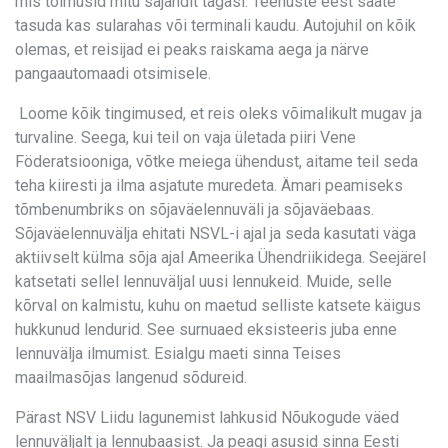
mis toimusid mitu sajandit tagasi. Teenuste eest saate
tasuda kas sularahas või terminali kaudu. Autojuhil on kõik
olemas, et reisijad ei peaks raiskama aega ja närve
pangaautomaadi otsimisele.
Loome kõik tingimused, et reis oleks võimalikult mugav ja
turvaline. Seega, kui teil on vaja ületada piiri Vene
Föderatsiooniga, võtke meiega ühendust, aitame teil seda
teha kiiresti ja ilma asjatute muredeta. Ämari peamiseks
tõmbenumbriks on sõjaväelennuväli ja sõjaväebaas.
Sõjaväelennuvälja ehitati NSVL-i ajal ja seda kasutati väga
aktiivselt külma sõja ajal Ameerika Ühendriikidega. Seejärel
katsetati sellel lennuväljal uusi lennukeid. Muide, selle
kõrval on kalmistu, kuhu on maetud selliste katsete käigus
hukkunud lendurid. See surnuaed eksisteeris juba enne
lennuvälja ilmumist. Esialgu maeti sinna Teises
maailmasõjas langenud sõdureid.
Pärast NSV Liidu lagunemist lahkusid Nõukogude väed
lennuväljalt ja lennubaasist. Ja peagi asusid sinna Eesti