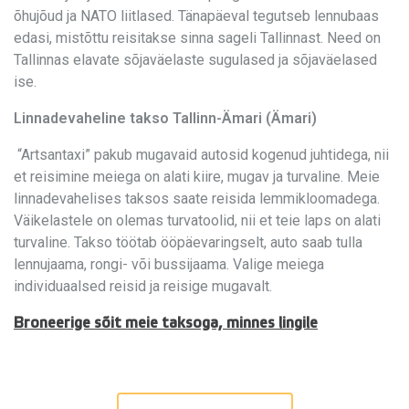
õhujõud ja NATO liitlased. Tänapäeval tegutseb lennubaas
edasi, mistõttu reisitakse sinna sageli Tallinnast. Need on
Tallinnas elavate sõjaväelaste sugulased ja sõjaväelased
ise.
Linnadevaheline takso Tallinn-Ämari (Ämari)
“Artsantaxi” pakub mugavaid autosid kogenud juhtidega, nii
et reisimine meiega on alati kiire, mugav ja turvaline. Meie
linnadevahelises taksos saate reisida lemmikloomadega.
Väikelastele on olemas turvatoolid, nii et teie laps on alati
turvaline. Takso töötab ööpäevaringselt, auto saab tulla
lennujaama, rongi- või bussijaama. Valige meiega
individuaalsed reisid ja reisige mugavalt.
Broneerige sõit meie taksoga, minnes lingile