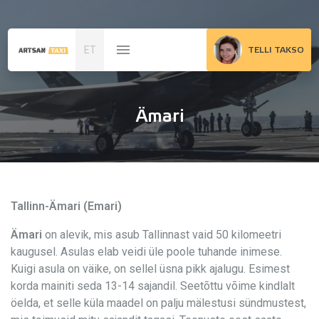
ET
TELLI TAKSO
Ämari
Tallinn-Ämari (Emari)
Ämari
on alevik, mis asub Tallinnast vaid 50 kilomeetri
kaugusel. Asulas elab veidi üle poole tuhande inimese.
Kuigi asula on väike, on sellel üsna pikk ajalugu. Esimest
korda mainiti seda 13-14 sajandil. Seetõttu võime kindlalt
öelda, et selle küla maadel on palju mälestusi sündmustest,