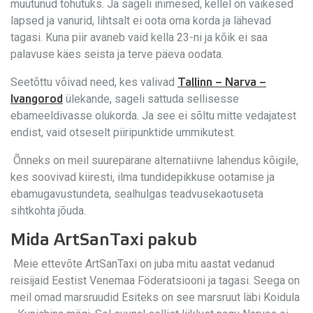
muutunud tohutuks. Ja sageli inimesed, kellel on väikesed
lapsed ja vanurid, lihtsalt ei oota oma korda ja lähevad
tagasi. Kuna piir avaneb vaid kella 23-ni ja kõik ei saa
palavuse käes seista ja terve päeva oodata.
Seetõttu võivad need, kes valivad
Tallinn – Narva –
ülekande, sageli sattuda sellisesse
Ivangorod
ebameeldivasse olukorda. Ja see ei sõltu mitte vedajatest
endist, vaid otseselt piiripunktide ummikutest.
Õnneks on meil suurepärane alternatiivne lahendus kõigile,
kes soovivad kiiresti, ilma tundidepikkuse ootamise ja
ebamugavustundeta, sealhulgas teadvusekaotuseta
sihtkohta jõuda.
Mida ArtSanTaxi pakub
Meie ettevõte ArtSanTaxi on juba mitu aastat vedanud
reisijaid Eestist Venemaa Föderatsiooni ja tagasi. Seega on
meil omad marsruudid Esiteks on see marsruut läbi Koidula