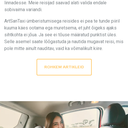
linnadesse. Meie reisijad saavad alati valida endale
sobivaima variandi.
ArtSanTaxi ümberistumisega reisides ei pea te tunde piiril
kuuma käes ootama ega muretsema, et juht õigeks ajaks
sihtkohta ei jõua. Ja see ei tõuse määratud punktist üles.
Selle asemel saate lõõgastuda ja nautida mugavat reisi, mis
pole mitte ainult nauditav, vaid ka võimalikult kiire.
ROHKEM ARTIKLEID