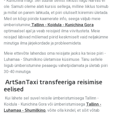
- Kunichina mägi. Sel suunal sellist liiklust nagu Narvas ei
ole. Samuti oleme alati kursis sellega, milline liiklus toimub
ja millal on parem lahkuda, et piiri oluliselt kiiremini ületada.
Meil on kõigi piiride kaamerate info, seega väljub meie
ümberistumine
Tallinn - Koidula - Kunichina Gora
optimaalsel ajal ja veab reisijaid ilma viivitusteta. Meie
reisijad läbivad mõlemad piirid keskmiselt vaid neljakümne
minutiga ilma järjekordade ja probleemideta.
Meie ettevõte lahendas oma reisijate jaoks ka teise piiri -
Luhamaa - Shumilkino ületamise küsimuse. Tänu sellele
liigub ümberistumine peaaegu vahetpidamata ja ületab piiri
30-40 minutiga.
ArtSanTaxi transfeeriga reisimise
eelised
Kui lähete sel suvel reisile ümberistumisega Tallinn -
Koidula - Kunichina Gora või ümberistumisega
Tallinn -
, võite olla kindel, et sõit võtab
Luhamaa - Shumilkino