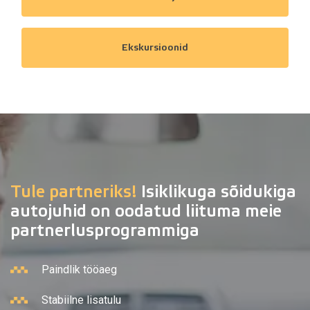
Ekskursioonid
Tule partneriks!
Isiklikuga sõidukiga
autojuhid on oodatud liituma meie
partnerlusprogrammiga
Paindlik tööaeg
Stabiilne lisatulu