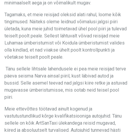
minimaalselt aega ja on võimalikult mugav.
Tagamaks, et meie reisijad oleksid alati rahul, loome kõik
tingimused. Näiteks oleme leidnud võimalusi jalgsi piiri
ületada, kuna meie juhid toimetavad ühel pool piiri ja tulevad
teiselt poolt peale. Sellest lähtuvalt võivad reisijad meie
Luhamaa ümberistumist või Koidula ümberistumist valides
olla kindlad, et nad viiakse ühelt poolt kontrollpunkti ja
võetakse teiselt poolt peale.
Tänu sellele lihtsale lahendusele ei pea meie reisijad terve
päeva seisma Narva ainsal piiril, kust läbivad autod ja
bussid. Selle asemel teevad nad jalgsi kiire retke ja astuvad
mugavasse ümberistumisse, mis ootab neid teisel pool
piiri.
Meie ettevõttes töötavad ainult kogenud ja
vastutustundlikud kõrge kvalifikatsiooniga autojuhid. Tänu
sellele on kõik ArtSanTaxi ülekandega reisid mugavad,
kiired ja absoluutselt turvalised. Autojuhid tunnevad hästi