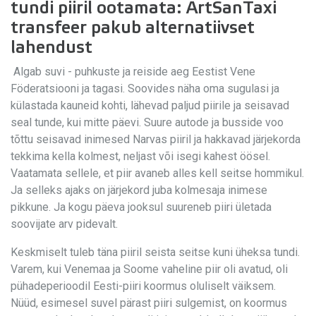
tundi piiril ootamata: ArtSanTaxi
transfeer pakub alternatiivset
lahendust
Algab suvi - puhkuste ja reiside aeg Eestist Vene
Föderatsiooni ja tagasi. Soovides näha oma sugulasi ja
külastada kauneid kohti, lähevad paljud piirile ja seisavad
seal tunde, kui mitte päevi. Suure autode ja busside voo
tõttu seisavad inimesed Narvas piiril ja hakkavad järjekorda
tekkima kella kolmest, neljast või isegi kahest öösel.
Vaatamata sellele, et piir avaneb alles kell seitse hommikul.
Ja selleks ajaks on järjekord juba kolmesaja inimese
pikkune. Ja kogu päeva jooksul suureneb piiri ületada
soovijate arv pidevalt.
Keskmiselt tuleb täna piiril seista seitse kuni üheksa tundi.
Varem, kui Venemaa ja Soome vaheline piir oli avatud, oli
pühadeperioodil Eesti-piiri koormus oluliselt väiksem.
Nüüd, esimesel suvel pärast piiri sulgemist, on koormus