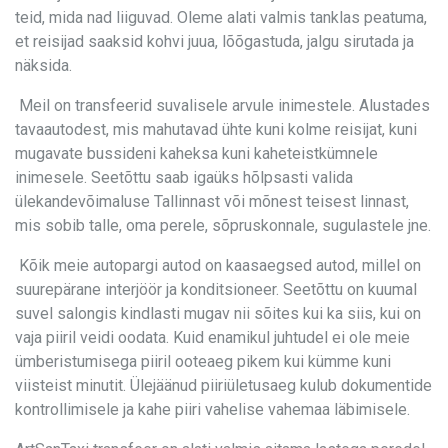
teid, mida nad liiguvad. Oleme alati valmis tanklas peatuma,
et reisijad saaksid kohvi juua, lõõgastuda, jalgu sirutada ja
näksida.
Meil on transfeerid suvalisele arvule inimestele. Alustades
tavaautodest, mis mahutavad ühte kuni kolme reisijat, kuni
mugavate bussideni kaheksa kuni kaheteistkümnele
inimesele. Seetõttu saab igaüks hõlpsasti valida
ülekandevõimaluse Tallinnast või mõnest teisest linnast,
mis sobib talle, oma perele, sõpruskonnale, sugulastele jne.
Kõik meie autopargi autod on kaasaegsed autod, millel on
suurepärane interjöör ja konditsioneer. Seetõttu on kuumal
suvel salongis kindlasti mugav nii sõites kui ka siis, kui on
vaja piiril veidi oodata. Kuid enamikul juhtudel ei ole meie
ümberistumisega piiril ooteaeg pikem kui kümme kuni
viisteist minutit. Ülejäänud piiriületusaeg kulub dokumentide
kontrollimisele ja kahe piiri vahelise vahemaa läbimisele.