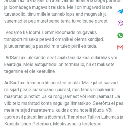
ArtSanTaxi transfeer on alati valmis aitama lastega peredel
ja loomadega mugavalt reisida. Meil on mugavad laste
turvatoolid, tänu millele tunneb laps end mugavalt ja
vanemad ei pea muretsema tema turvalisuse pärast.
Vedame ka loomi. Lemmikloomade mugavaks
transportimiseks peavad omanikel olema kandjad,
jalutusrihmad ja passid, mis tuleb piiril esitada.
ArtSanTaxi ülekande eest saab tasuda kas sularahas või
kaardiga. Meie autojuhtidel on terminalid, nii et maksete
tegemine ei ole keeruline.
ArtSanTaxi transpordib punktist punkti. Meie juhid saavad
reisijad peale sissepääsu juurest, mis tahes linnakaardil
määratud punktist. Ja ka rongijaamast või lennujaamast. Ja
viib teid määratud kohta nagu iga linnatakso. Seetõttu ei pea
meie reisijad muretsema, kuidas oma hotelli jõuda. Või
aadressil pärast linna jõudmist. Transfeer Tallinn Luhamaa ja
Koidula läheb Peterburi, Moskvasse ja teistesse