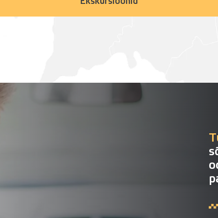
Ekskursioonid
T
s
o
p