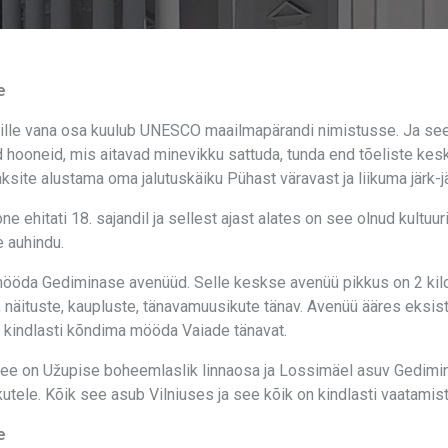
e
lle vana osa kuulub UNESCO maailmapärandi nimistusse. Ja see ei
hooneid, mis aitavad minevikku sattuda, tunda end tõeliste keska
te alustama oma jalutuskäiku Pühast väravast ja liikuma järk-jä
e ehitati 18. sajandil ja sellest ajast alates on see olnud kultu
 auhindu.
ööda Gediminase avenüüd. Selle keskse avenüü pikkus on 2 kilome
e, näituste, kaupluste, tänavamuusikute tänav. Avenüü ääres eksi
te kindlasti kõndima mööda Vaiade tänavat.
 See on Užupise boheemlaslik linnaosa ja Lossimäel asuv Gedimin
rikutele. Kõik see asub Vilniuses ja see kõik on kindlasti vaatamist
e