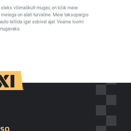
oleks võimalikult mugav, on kõik meie
s
meiega on alati turvaline. Meie taksopargis
auto tellida igal sobival ajal. Veame loomi
 mugavaks.
kso