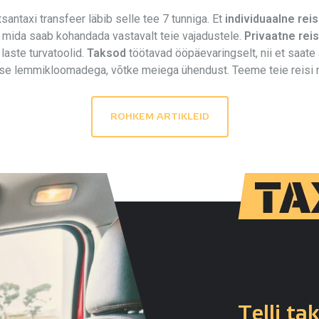
tsantaxi transfeer läbib selle tee 7 tunniga. Et
individuaalne reis
 mida saab kohandada vastavalt teie vajadustele.
Privaatne rei
laste turvatoolid.
Taksod
töötavad ööpäevaringselt, nii et saate 
esse lemmikloomadega, võtke meiega ühendust. Teeme teie reisi
ROHKEM ARTIKLEID
Telli ta