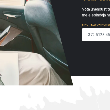
Võta ühendust te
meie esindaja he
SINU TELEFONINUMB