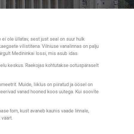
 ole üllatav, sest just seal on suur hulk
egsete vilistitena. Vilniuse vanalinnas on palju
rgult Medininkai lossi, mis asub idas.
urielu keskus. Raekojas kohtutakse ootuspäraselt
etrit. Muide, liiklus on piiratud ja öösel on
steerivad vanad hooned koos uutega. Kui soovite
ase torn, kust avaneb kaunis vaade linnale,
 väärt.