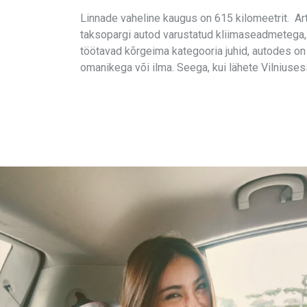
Linnade vaheline kaugus on 615 kilomeetrit.
Ar
taksopargi autod varustatud kliimaseadmetega,
töötavad kõrgeima kategooria juhid, autodes on 
omanikega või ilma. Seega, kui lähete Vilnius