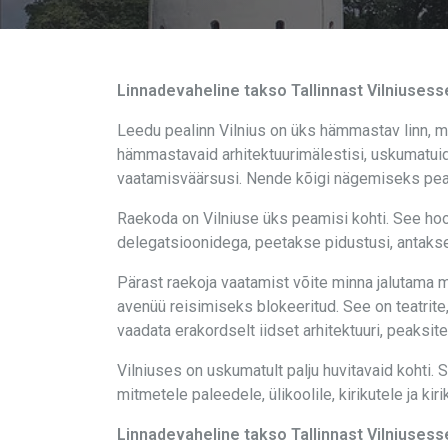
Linnadevaheline takso Tallinnast Vilniusess
Leedu pealinn Vilnius on üks hämmastav linn, mi
hämmastavaid arhitektuurimälestisi, uskumatuid 
vaatamisväärsusi. Nende kõigi nägemiseks peaksi
Raekoda on Vilniuse üks peamisi kohti. See hoon
delegatsioonidega, peetakse pidustusi, antakse
Pärast raekoja vaatamist võite minna jalutama m
avenüü reisimiseks blokeeritud. See on teatrit
vaadata erakordselt iidset arhitektuuri, peaksi
Vilniuses on uskumatult palju huvitavaid kohti.
mitmetele paleedele, ülikoolile, kirikutele ja ki
Linnadevaheline takso Tallinnast Vilniusess