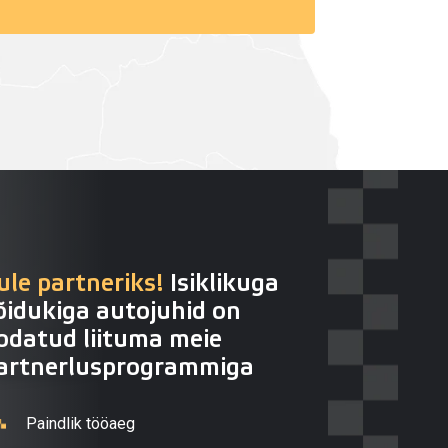
ule partneriks!
Isiklikuga
õidukiga autojuhid on
odatud liituma meie
artnerlusprogrammiga
Paindlik tööaeg