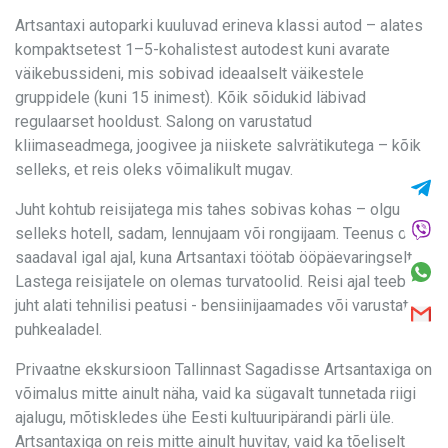
Artsantaxi autoparki kuuluvad erineva klassi autod – alates
kompaktsetest 1–5-kohalistest autodest kuni avarate
väikebussideni, mis sobivad ideaalselt väikestele
gruppidele (kuni 15 inimest). Kõik sõidukid läbivad
regulaarset hooldust. Salong on varustatud
kliimaseadmega, joogivee ja niiskete salvrätikutega – kõik
selleks, et reis oleks võimalikult mugav.
Juht kohtub reisijatega mis tahes sobivas kohas – olgu
selleks hotell, sadam, lennujaam või rongijaam. Teenus on
saadaval igal ajal, kuna Artsantaxi töötab ööpäevaringselt.
Lastega reisijatele on olemas turvatoolid. Reisi ajal teeb
juht alati tehnilisi peatusi - bensiinijaamades või varustatud
puhkealadel.
Privaatne ekskursioon Tallinnast Sagadisse Artsantaxiga on
võimalus mitte ainult näha, vaid ka sügavalt tunnetada riigi
ajalugu, mõtiskledes ühe Eesti kultuuripärandi pärli üle.
Artsantaxiga on reis mitte ainult huvitav, vaid ka tõeliselt