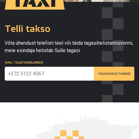
Telli takso
Võta ühendust telefoni teel või täida tagasihelistamisvormi,
meie esindaja helistab Sulle tagasi
SINU TELEFONINUMBER
TAGASIHELISTAMINE