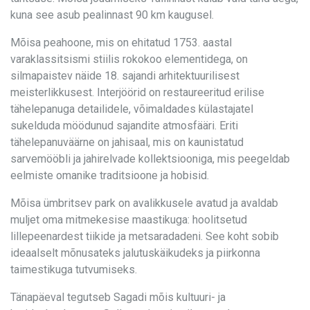
kuna see asub pealinnast 90 km kaugusel.
Mõisa peahoone, mis on ehitatud 1753. aastal
varaklassitsismi stiilis rokokoo elementidega, on
silmapaistev näide 18. sajandi arhitektuurilisest
meisterlikkusest. Interjöörid on restaureeritud erilise
tähelepanuga detailidele, võimaldades külastajatel
sukelduda möödunud sajandite atmosfääri. Eriti
tähelepanuväärne on jahisaal, mis on kaunistatud
sarvemööbli ja jahirelvade kollektsiooniga, mis peegeldab
eelmiste omanike traditsioone ja hobisid.
Mõisa ümbritsev park on avalikkusele avatud ja avaldab
muljet oma mitmekesise maastikuga: hoolitsetud
lillepeenardest tiikide ja metsaradadeni. See koht sobib
ideaalselt mõnusateks jalutuskäikudeks ja piirkonna
taimestikuga tutvumiseks.
Tänapäeval tegutseb Sagadi mõis kultuuri- ja