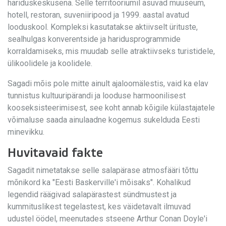
hariduskeskusena. Selle territooriumil asuvad muuseum,
hotell, restoran, suveniiripood ja 1999. aastal avatud
looduskool. Kompleksi kasutatakse aktiivselt ürituste,
sealhulgas konverentside ja haridusprogrammide
korraldamiseks, mis muudab selle atraktiivseks turistidele,
ülikoolidele ja koolidele.
Sagadi mõis pole mitte ainult ajaloomälestis, vaid ka elav
tunnistus kultuuripärandi ja looduse harmoonilisest
kooseksisteerimisest, see koht annab kõigile külastajatele
võimaluse saada ainulaadne kogemus sukelduda Eesti
minevikku.
Huvitavaid fakte
Sagadit nimetatakse selle salapärase atmosfääri tõttu
mõnikord ka "Eesti Baskerville'i mõisaks". Kohalikud
legendid räägivad salapärastest sündmustest ja
kummituslikest tegelastest, kes väidetavalt ilmuvad
udustel öödel, meenutades stseene Arthur Conan Doyle'i