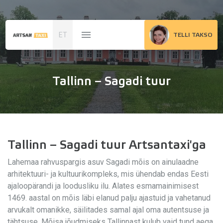
ET
TELLI TAKSO
Tallinn – Sagadi tuur
Tallinn – Sagadi tuur Artsantaxi'ga
Lahemaa rahvuspargis asuv Sagadi mõis on ainulaadne
arhitektuuri- ja kultuurikompleks, mis ühendab endas Eesti
ajaloopärandi ja loodusliku ilu. Alates esmamainimisest
1469. aastal on mõis läbi elanud palju ajastuid ja vahetanud
arvukalt omanikke, säilitades samal ajal oma autentsuse ja
tähtsuse. Mõisa jõudmiseks Tallinnast kulub vaid tund aega,