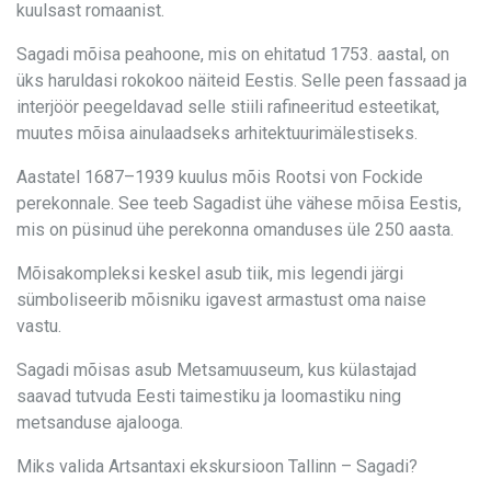
kuulsast romaanist.
Sagadi mõisa peahoone, mis on ehitatud 1753. aastal, on
üks haruldasi rokokoo näiteid Eestis. Selle peen fassaad ja
interjöör peegeldavad selle stiili rafineeritud esteetikat,
muutes mõisa ainulaadseks arhitektuurimälestiseks.
Aastatel 1687–1939 kuulus mõis Rootsi von Fockide
perekonnale. See teeb Sagadist ühe vähese mõisa Eestis,
mis on püsinud ühe perekonna omanduses üle 250 aasta.
Mõisakompleksi keskel asub tiik, mis legendi järgi
sümboliseerib mõisniku igavest armastust oma naise
vastu.
Sagadi mõisas asub Metsamuuseum, kus külastajad
saavad tutvuda Eesti taimestiku ja loomastiku ning
metsanduse ajalooga.
Miks valida Artsantaxi ekskursioon Tallinn – Sagadi?