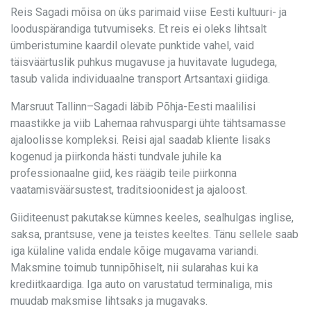
Reis Sagadi mõisa on üks parimaid viise Eesti kultuuri- ja
looduspärandiga tutvumiseks. Et reis ei oleks lihtsalt
ümberistumine kaardil olevate punktide vahel, vaid
täisväärtuslik puhkus mugavuse ja huvitavate lugudega,
tasub valida individuaalne transport Artsantaxi giidiga.
Marsruut Tallinn–Sagadi läbib Põhja-Eesti maalilisi
maastikke ja viib Lahemaa rahvuspargi ühte tähtsamasse
ajaloolisse kompleksi. Reisi ajal saadab kliente lisaks
kogenud ja piirkonda hästi tundvale juhile ka
professionaalne giid, kes räägib teile piirkonna
vaatamisväärsustest, traditsioonidest ja ajaloost.
Giiditeenust pakutakse kümnes keeles, sealhulgas inglise,
saksa, prantsuse, vene ja teistes keeltes. Tänu sellele saab
iga külaline valida endale kõige mugavama variandi.
Maksmine toimub tunnipõhiselt, nii sularahas kui ka
krediitkaardiga. Iga auto on varustatud terminaliga, mis
muudab maksmise lihtsaks ja mugavaks.