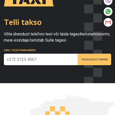
Telli takso
Võta ühendust telefoni teel või täida tagasihelistamisvormi,
meie esindaja helistab Sulle tagasi
SINU TELEFONINUMBER
TAGASIHELISTAMINE