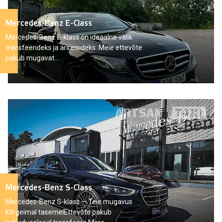
Mercedes-Benz E-Class
Mercedes-Benz E-klass on ideaalne valik
transfeerideks ja ärireisideks. Meie ettevõte
pakub mugavat...
Mercedes-Benz S-Class
Mercedes-Benz S-klass — Teie mugavus
kõrgeimal tasemelEttevõte pakub