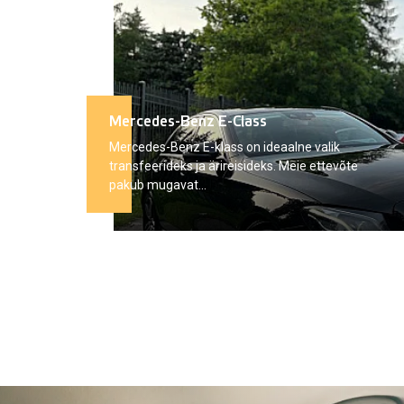
Mercedes-Benz E-Class
Mercedes-Benz E-klass on ideaalne valik
transfeerideks ja ärireisideks. Meie ettevõte
pakub mugavat...