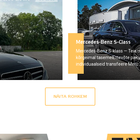
Mercedes-Benz S-Class
Mercedes-Benz S-klass — Teie
kõrgeimal tasemelEttevõte pak
individuaalseid transfeere Merc..
NÄITA ROHKEM