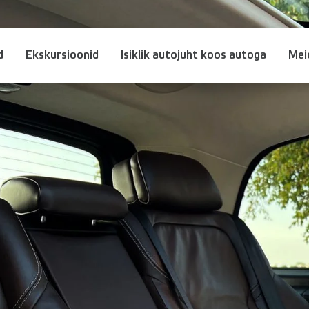
d
Ekskursioonid
Isiklik autojuht koos autoga
Mei