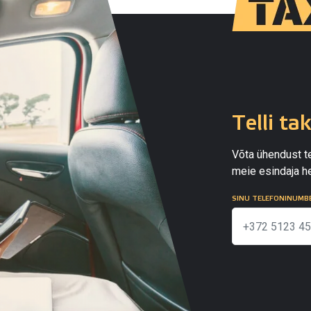
Telli ta
Võta ühendust te
meie esindaja he
SINU TELEFONINUMB