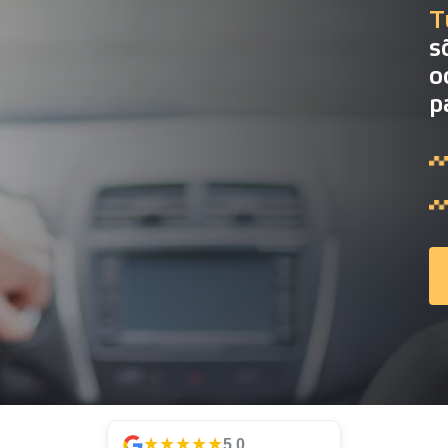
T
s
o
p
★★★★★
5.0