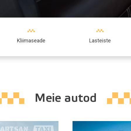
Kliimaseade
Lasteiste
Meie autod