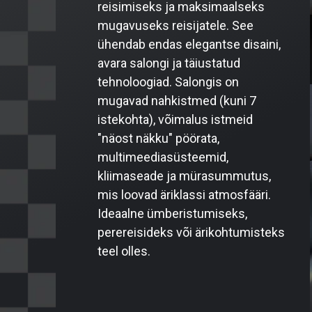
reisimiseks ja maksimaalseks
mugavuseks reisijatele. See
ühendab endas elegantse disaini,
avara salongi ja täiustatud
tehnoloogiad. Salongis on
mugavad nahkistmed (kuni 7
istekohta), võimalus istmeid
"näost näkku" pöörata,
multimeediasüsteemid,
kliimaseade ja mürasummutus,
mis loovad äriklassi atmosfääri.
Ideaalne ümberistumiseks,
perereisideks või ärikohtumisteks
teel olles.