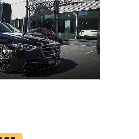
 mugavus
ub
.