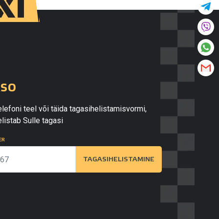
kso
lefoni teel või täida tagasihelistamisvormi,
listab Sulle tagasi
ER
TAGASIHELISTAMINE