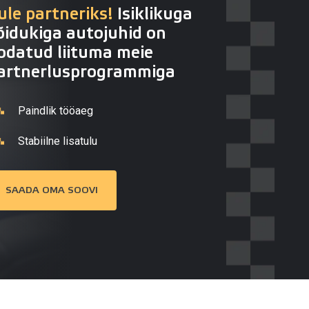
ule partneriks!
Isiklikuga
õidukiga autojuhid on
odatud liituma meie
artnerlusprogrammiga
Paindlik tööaeg
Stabiilne lisatulu
SAADA OMA SOOVI